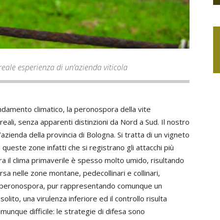
a reale esperienza di un’azienda viticola
ndamento climatico, la peronospora della vite
areali, senza apparenti distinzioni da Nord a Sud. Il nostro
azienda della provincia di Bologna. Si tratta di un vigneto
n queste zone infatti che si registrano gli attacchi più
ra il clima primaverile è spesso molto umido, risultando
sa nelle zone montane, pedecollinari e collinari,
la peronospora, pur rappresentando comunque un
olito, una virulenza inferiore ed il controllo risulta
nque difficile: le strategie di difesa sono