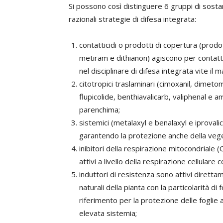
Si possono così distinguere 6 gruppi di sostan
razionali strategie di difesa integrata:
contatticidi o prodotti di copertura (prod
metiram e dithianon) agiscono per contatt
nel disciplinare di difesa integrata vite il 
citotropici traslaminari (cimoxanil, dime
flupicolide, benthiavalicarb, valiphenal e 
parenchima;
sistemici (metalaxyl e benalaxyl e iprovalic
garantendo la protezione anche della veg
inibitori della respirazione mitocondriale
attivi a livello della respirazione cellula
induttori di resistenza sono attivi diretta
naturali della pianta con la particolarità d
riferimento per la protezione delle foglie 
elevata sistemia;