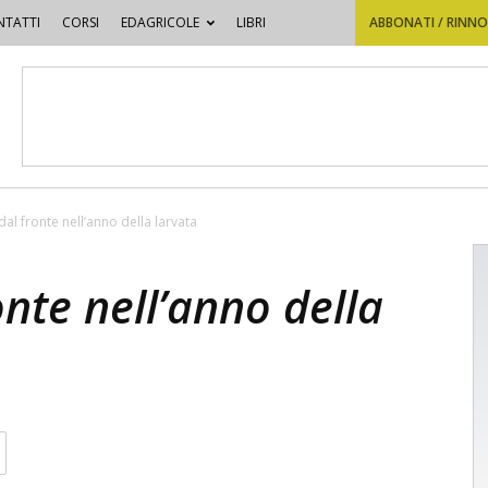
TATTI
CORSI
EDAGRICOLE
LIBRI
ABBONATI / RINN
al fronte nell’anno della larvata
nte nell’anno della