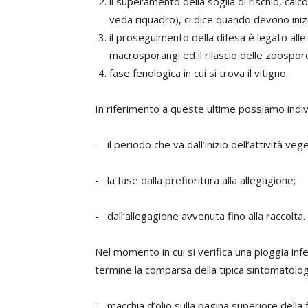
il superamento della soglia di rischio, calc
veda riquadro), ci dice quando devono inizia
il proseguimento della difesa è legato alle
macrosporangi ed il rilascio delle zoospore
fase fenologica in cui si trova il vitigno.
In riferimento a queste ultime possiamo indivi
- il periodo che va dall’inizio dell’attività vege
- la fase dalla prefioritura alla allegagione;
- dall’allegagione avvenuta fino alla raccolta.
Nel momento in cui si verifica una pioggia infe
termine la comparsa della tipica sintomatologi
- macchia d’olio sulla pagina superiore della f