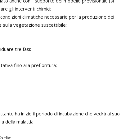
olato anche con il supporto del modello previsionale (si
re gli interventi chimici;
 condizioni climatiche necessarie per la produzione dei
 sulla vegetazione suscettibile;
duare tre fasi:
tativa fino alla prefioritura;
ttante ha inizio il periodo di incubazione che vedrà al suo
a della malattia:
oglia;