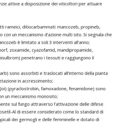
ze attive a disposizione dei viticoltori per attuare
otti rameici, ditiocarbammati: mancozeb, propineb,
o con un meccanismo d’azione multi sito. Si segnala che
mancozeb è limitato a soli 3 interventi all’anno;
tomorf, zoxamide, cyazofamid, mandipropamide,
amisulbrom) penetrano i tessuti e raggiungono il
arb) sono assorbiti e traslocati all’interno della pianta
etazione in accrescimento;
 (Qoi) (pyraclostrobin, famoxadone, fenamidone) sono
re con un meccanismo monosito;
mente sul fungo attraverso l’attivazione delle difese
i fosetil-Al di essere considerato come lo standard di
apicali dei germogli e delle femminelle e dotato di