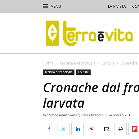
LA RIVISTA
CON
Terra
e
Vita
Home
Tecnica e tecnologia
Colture
Cronache d
Tecnica e tecnologia
Colture
Cronache dal fro
larvata
Di Stefano Bongiovanni*, Luca Marzocchi
-
24 Marzo 2015