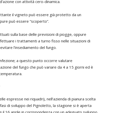
azione con attività cero-dinamica.
ettante il vigneto può essere già protetto da un
pure può essere “scoperto”.
tuati sulla base delle previsioni di piogge, oppure
ettuare i trattamenti a turno fisso nelle situazioni di
i evitare l’insediamento del fungo.
’infezione; a questo punto occorre valutare
azione del fungo che può variare da 4 a 15 giorni ed è
 temperatura.
lle espresse nei riquadri), nell’azienda di pianura scelta
fasi di sviluppo del Pignoletto, la stagione si è aperta
il 16 aprile in corrispondenza con un adeguato sviluppo