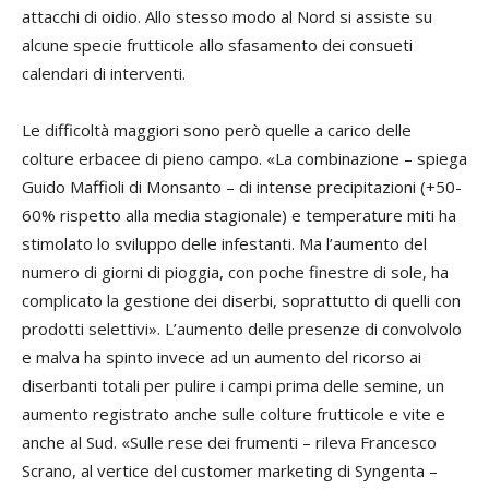
attacchi di oidio. Allo stesso modo al Nord si assiste su
alcune specie frutticole allo sfasamento dei consueti
calendari di interventi.
Le difficoltà maggiori sono però quelle a carico delle
colture erbacee di pieno campo. «La combinazione – spiega
Guido Maffioli
di Monsanto – di intense precipitazioni (+50-
60% rispetto alla media stagionale) e temperature miti ha
stimolato lo sviluppo delle infestanti. Ma l’aumento del
numero di giorni di pioggia, con poche finestre di sole, ha
complicato la gestione dei diserbi, soprattutto di quelli con
prodotti selettivi». L’aumento delle presenze di convolvolo
e malva ha spinto invece ad un aumento del ricorso ai
diserbanti totali per pulire i campi prima delle semine, un
aumento registrato anche sulle colture frutticole e vite e
anche al Sud. «Sulle rese dei frumenti – rileva
Francesco
Scrano
, al vertice del
customer
marketing d
i Syngenta –