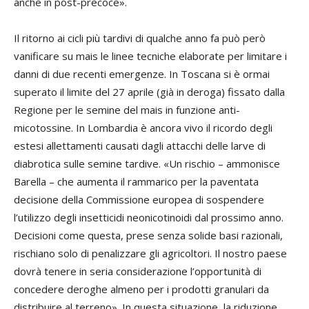
anche in post-precoce».
Il ritorno ai cicli più tardivi di qualche anno fa può però
vanificare su mais le linee tecniche elaborate per limitare i
danni di due recenti emergenze. In Toscana si è ormai
superato il limite del 27 aprile (già in deroga) fissato dalla
Regione per le semine del mais in funzione anti-
micotossine. In Lombardia è ancora vivo il ricordo degli
estesi allettamenti causati dagli attacchi delle larve di
diabrotica sulle semine tardive. «Un rischio – ammonisce
Barella – che aumenta il rammarico per la paventata
decisione della Commissione europea di sospendere
l’utilizzo degli insetticidi neonicotinoidi dal prossimo anno.
Decisioni come questa, prese senza solide basi razionali,
rischiano solo di penalizzare gli agricoltori. Il nostro paese
dovrà tenere in seria considerazione l’opportunità di
concedere deroghe almeno per i prodotti granulari da
distribuire al terreno». In questa situazione, la riduzione