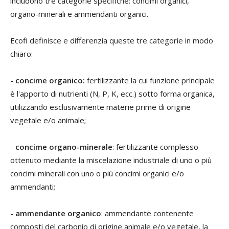
includono tre categorie specifiche: concimi organici,
organo-minerali e ammendanti organici.
Ecofi definisce e differenzia queste tre categorie in modo
chiaro:
-
concime organico
:
fertilizzante la cui funzione principale
è l'apporto di nutrienti (N, P, K, ecc.) sotto forma organica,
utilizzando esclusivamente materie prime di origine
vegetale e/o animale;
-
c
oncime organo-minerale
: fertilizzante complesso
ottenuto mediante la miscelazione industriale di uno o più
concimi minerali con uno o più concimi organici e/o
ammendanti;
-
a
mmendante organico
: ammendante contenente
composti del carbonio di origine animale e/o vegetale, la