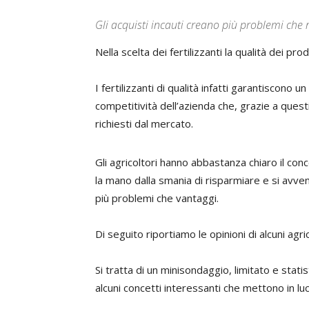
Gli acquisti incauti creano più problemi che 
Nella scelta dei fertilizzanti la qualità dei p
I fertilizzanti di qualità infatti garantiscono
competitività dell’azienda che, grazie a questi
richiesti dal mercato.
Gli agricoltori hanno abbastanza chiaro il con
la mano dalla smania di risparmiare e si avvent
più problemi che vantaggi.
Di seguito riportiamo le opinioni di alcuni agrico
Si tratta di un minisondaggio, limitato e stat
alcuni concetti interessanti che mettono in l