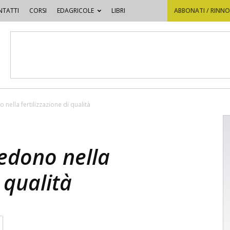
TATTI
CORSI
EDAGRICOLE
LIBRI
ABBONATI / RINN
o nella fertilizzazione di qualità
redono nella
i qualità