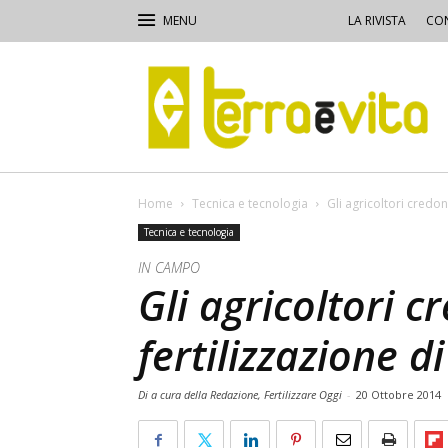
LA RIVISTA
CON
Terra
e
Vita
Home
Tecnica e tecnologia
Gli agricoltori credon
Tecnica e tecnologia
IN CAMPO
Gli agricoltori c
fertilizzazione d
Di a cura della Redazione, Fertilizzare Oggi
-
20 Ottobre 2014