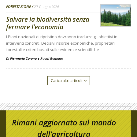
FORESTAZIONE
27 Giugno 2026
Salvare la biodiversità senza
fermare l’economia
I Piani nazionali di ripristino dovranno tradurre gli obiettivi in
interventi concreti. Decisivi risorse economiche, proprietari
forestali e criteri basati sulle evidenze scientifiche
Di Piermaria Corona e Raoul Romano
-
Carica altri articoli
Rimani aggiornato sul mondo
dell’agricoltura