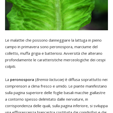
Le malattie che possono danneggiare la lattuga in pieno
campo in primavera sono peronospora, marciume del
colletto, muffa grigia e batteriosi. Avversità che alterano
profondamente le caratteristiche merceologiche dei cespi
colpiti.
La
peronospora
(
Bremia lactucae)
è diffusa soprattutto nei
comprensori a clima fresco e umido. Le piante manifestano
sulla pagina superiore delle foglie basali macchie giallastre
a contorno spesso delimitato dalle nervature, in
corrispondenza delle quali, sulla pagina inferiore, si sviluppa
una efflorescenza biancastra costituita dai conidiofori e dai