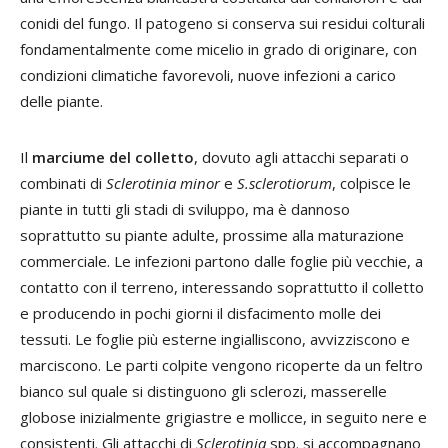
conidi del fungo. Il patogeno si conserva sui residui colturali
fondamentalmente come micelio in grado di originare, con
condizioni climatiche favorevoli, nuove infezioni a carico
delle piante.
Il
marciume del colletto
, dovuto agli attacchi separati o
combinati di
Sclerotinia minor
e
S.sclerotiorum
, colpisce le
piante in tutti gli stadi di sviluppo, ma è dannoso
soprattutto su piante adulte, prossime alla maturazione
commerciale. Le infezioni partono dalle foglie più vecchie, a
contatto con il terreno, interessando soprattutto il colletto
e producendo in pochi giorni il disfacimento molle dei
tessuti. Le foglie più esterne ingialliscono, avvizziscono e
marciscono. Le parti colpite vengono ricoperte da un feltro
bianco sul quale si distinguono gli sclerozi, masserelle
globose inizialmente grigiastre e mollicce, in seguito nere e
consistenti. Gli attacchi di
Sclerotinia
spp. si accompagnano