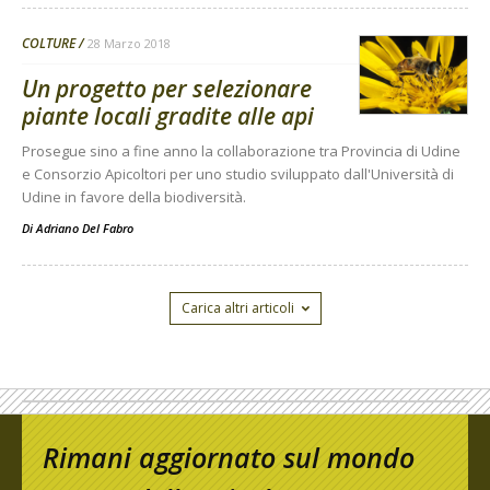
COLTURE
28 Marzo 2018
Un progetto per selezionare
piante locali gradite alle api
Prosegue sino a fine anno la collaborazione tra Provincia di Udine
e Consorzio Apicoltori per uno studio sviluppato dall'Università di
Udine in favore della biodiversità.
Di
Adriano Del Fabro
Carica altri articoli
Rimani aggiornato sul mondo