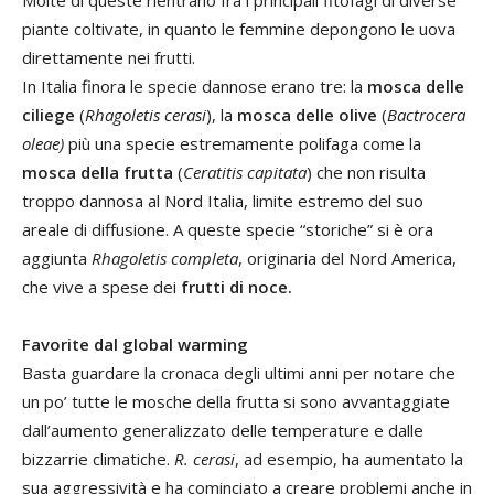
Molte di queste rientrano fra i principali fitofagi di diverse
piante coltivate, in quanto le femmine depongono le uova
direttamente nei frutti.
In Italia finora le specie dannose erano tre: la
mosca delle
ciliege
(
Rhagoletis cerasi
), la
mosca delle olive
(
Bactrocera
oleae)
più una specie estremamente polifaga come la
mosca della frutta
(
Ceratitis capitata
) che non risulta
troppo dannosa al Nord Italia, limite estremo del suo
areale di diffusione. A queste specie “storiche” si è ora
aggiunta
Rhagoletis completa
, originaria del Nord America,
che vive a spese dei
frutti di noce.
Favorite dal global warming
Basta guardare la cronaca degli ultimi anni per notare che
un po’ tutte le mosche della frutta si sono avvantaggiate
dall’aumento generalizzato delle temperature e dalle
bizzarrie climatiche.
R. cerasi
, ad esempio, ha aumentato la
sua aggressività e ha cominciato a creare problemi anche in