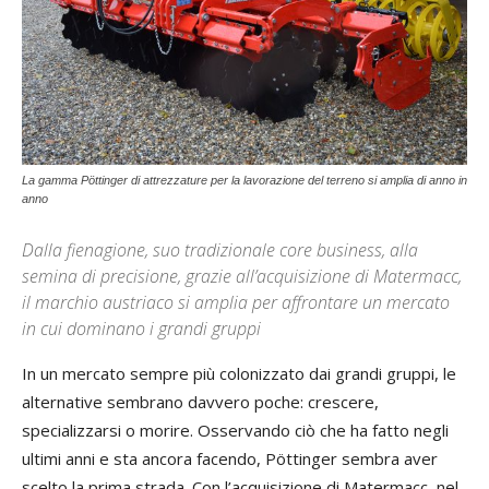
La gamma Pöttinger di attrezzature per la lavorazione del terreno si amplia di anno in
anno
Dalla fienagione, suo tradizionale core business, alla
semina di precisione, grazie all’acquisizione di Matermacc,
il marchio austriaco si amplia per affrontare un mercato
in cui dominano i grandi gruppi
In un mercato sempre più colonizzato dai grandi gruppi, le
alternative sembrano davvero poche: crescere,
specializzarsi o morire. Osservando ciò che ha fatto negli
ultimi anni e sta ancora facendo, Pöttinger sembra aver
scelto la prima strada. Con l’acquisizione di Matermacc, nel