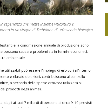
un’esperienza che mette insieme viticoltura e
ondotto in un vitigno di Trebbiano di un’azienda biologica
 infestanti e la concimazione annuale di produzione sono
e possono causare problemi sia in termini economici,
atto ambientale.
e utilizzabili può essere l’impiego di erbivori all’interno
mento e rilascio deiezioni, contribuiscono al controllo
noltre, a seconda della specie erbivora utilizzata si
dai prodotti degli animali.
, dagli attuali 7 miliardi di persone ai circa 9-10 previsti