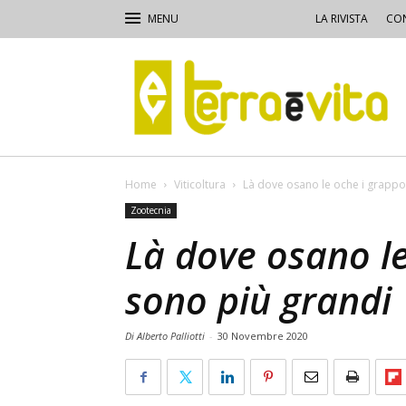
LA RIVISTA
CON
Terra
e
Vita
Home
Viticoltura
Là dove osano le oche i grappo
Zootecnia
Là dove osano le
sono più grandi
Di Alberto Palliotti
-
30 Novembre 2020