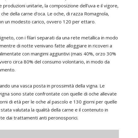
 produzioni unitarie, la composizione dell’uva e il vigore,
lo che della carne d’oca. Le oche, di razza Romagnola,
on un modesto carico, ovvero 120 per ettaro.
igneto, con i filari separati da una rete metallica in modo
, mentre di notte venivano fatte alloggiare in ricoveri a
 alimentate con mangimi aggiuntivi (mais 40%, orzo 30%
 ovvero circa 80% del consumo volontario, in modo da
lamento.
zzando una vasca posta in prossimità della vigna. Le
 vigna sono state confrontate con quelle di oche allevate
iorni di età per le oche al pascolo e 130 giorni per quelle
tata valutata la qualità della carne e il contenuto in
e dai trattamenti anti peronosporici.