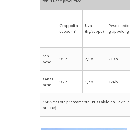
tab. 1 Rese produttive
Grappoli a
Uva
Peso medio
ceppo (n°)
(kg/ceppo)
grappolo (g)
con
9,5 a
2,1 a
219 a
oche
senza
9,7 a
1,7 b
174 b
oche
*APA = azoto prontamente utilizzabile dai lieviti (
prolina).