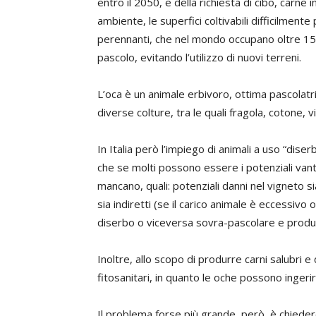
entro il 2050, e della richiesta di cibo, carne
ambiente, le superfici coltivabili difficilme
perennanti, che nel mondo occupano oltre 150
pascolo, evitando l’utilizzo di nuovi terreni.
L’oca è un animale erbivoro, ottima pascolatr
diverse colture, tra le quali fragola, cotone, vi
In Italia però l’impiego di animali a uso “dis
che se molti possono essere i potenziali vant
mancano, quali: potenziali danni nel vigneto si
sia indiretti (se il carico animale è eccessivo
diserbo o viceversa sovra-pascolare e produ
Inoltre, allo scopo di produrre carni salubri e
fitosanitari, in quanto le oche possono ingerir
Il problema forse più grande, però, è chiedere