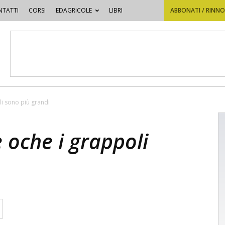
TATTI
CORSI
EDAGRICOLE
LIBRI
ABBONATI / RINN
li sono più grandi
 oche i grappoli