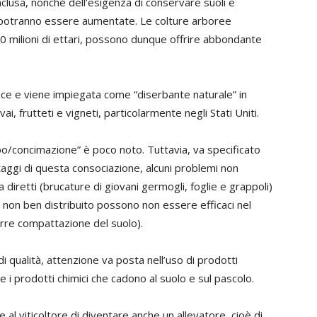
 inclusa, nonché dell’esigenza di conservare suoli e
nte potranno essere aumentate. Le colture arboree
 milioni di ettari, possono dunque offrire abbondante
ice e viene impiegata come “diserbante naturale” in
vai, frutteti e vigneti, particolarmente negli Stati Uniti.
erbo/concimazione” è poco noto. Tuttavia, va specificato
aggi di questa consociazione, alcuni problemi non
a diretti (brucature di giovani germogli, foglie e grappoli)
 o non ben distribuito possono non essere efficaci nel
rre compattazione del suolo).
 di qualità, attenzione va posta nell’uso di prodotti
e i prodotti chimici che cadono al suolo e sul pascolo.
 al viticoltore di diventare anche un allevatore, cioè di