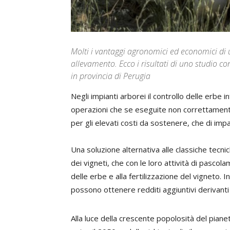
Molti i vantaggi agronomici ed economici di 
allevamento. Ecco i risultati di uno studio c
in provincia di Perugia
Negli impianti arborei il controllo delle erbe
operazioni che se eseguite non correttament
per gli elevati costi da sostenere, che di imp
Una soluzione alternativa alle classiche tecnich
dei vigneti, che con le loro attività di pascola
delle erbe e alla fertilizzazione del vigneto. I
possono ottenere redditi aggiuntivi derivanti 
Alla luce della crescente popolosità del pianeta