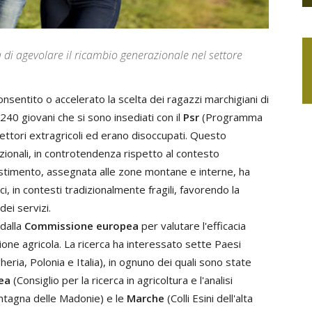
di agevolare il ricambio generazionale nel settore
onsentito o accelerato la scelta dei ragazzi marchigiani di
i 240 giovani che si sono insediati con il
Psr
(Programma
ettori extragricoli ed erano disoccupati. Questo
zionali, in controtendenza rispetto al contesto
vestimento, assegnata alle zone montane e interne, ha
, in contesti tradizionalmente fragili, favorendo la
dei servizi.
 dalla
Commissione europea
per valutare l'efficacia
zione agricola. La ricerca ha interessato sette Paesi
eria, Polonia e Italia), in ognuno dei quali sono state
ea
(Consiglio per la ricerca in agricoltura e l'analisi
tagna delle Madonie) e le
Marche
(Colli Esini dell'alta