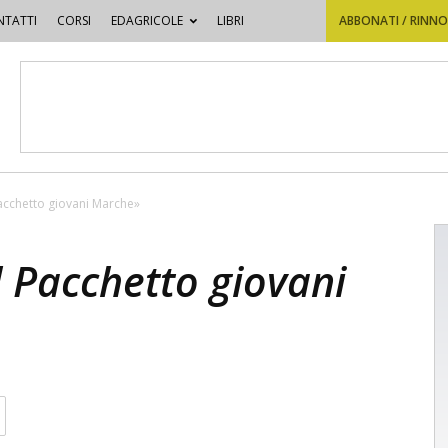
TATTI
CORSI
EDAGRICOLE
LIBRI
ABBONATI / RINN
Pacchetto giovani Marche»
l Pacchetto giovani