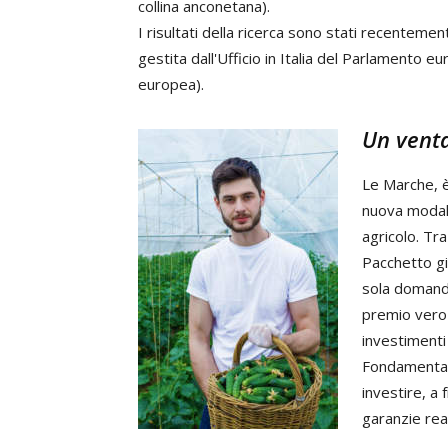
collina anconetana).
I risultati della ricerca sono stati recentem
gestita dall'Ufficio in Italia del Parlamento 
europea).
Un venta
Le Marche, è
nuova modali
agricolo. Tr
Pacchetto g
sola domanda 
premio vero 
investimenti
Fondamentale
investire, a 
garanzie real