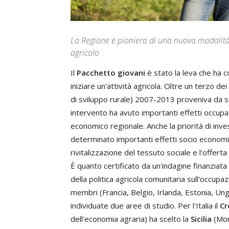
La Regione è pioniera di una nuova modalità 
agricolo
Il
Pacchetto giovani
è stato la leva che ha c
iniziare un'attività agricola. Oltre un terzo de
di sviluppo rurale) 2007-2013 proveniva da s
intervento ha avuto importanti effetti occupa
economico regionale. Anche la priorità di in
determinato importanti effetti socio economici
rivitalizzazione del tessuto sociale e l'offerta 
È quanto certificato da un'indagine finanziata
della politica agricola comunitaria sull'occupa
membri (Francia, Belgio, Irlanda, Estonia, Ungh
individuate due aree di studio. Per l'Italia il
Cr
dell'economia agraria) ha scelto la
Sicilia
(Mon