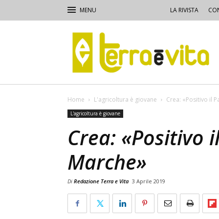
LA RIVISTA
CON
Terra
e
Vita
Home
L'agricoltura è giovane
Crea: «Positivo il 
L'agricoltura è giovane
Crea: «Positivo i
Marche»
Di
Redazione Terra e Vita
3 Aprile 2019