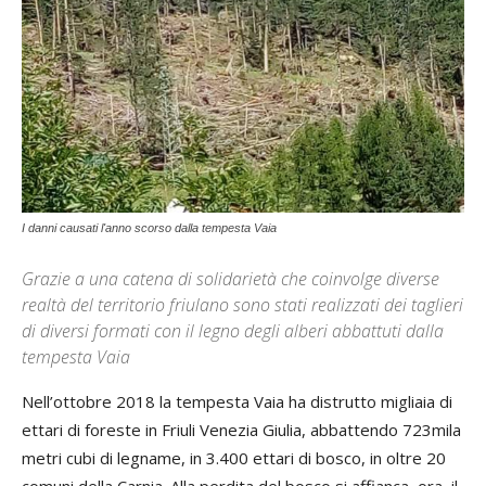
I danni causati l'anno scorso dalla tempesta Vaia
Grazie a una catena di solidarietà che coinvolge diverse
realtà del territorio friulano sono stati realizzati dei taglieri
di diversi formati con il legno degli alberi abbattuti dalla
tempesta Vaia
Nell’ottobre 2018 la tempesta Vaia ha distrutto migliaia di
ettari di foreste in Friuli Venezia Giulia, abbattendo 723mila
metri cubi di legname, in 3.400 ettari di bosco, in oltre 20
comuni della Carnia. Alla perdita del bosco si affianca, ora, il