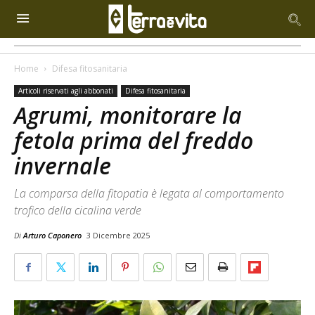
Home
Difesa fitosanitaria
Articoli riservati agli abbonati
Difesa fitosanitaria
Agrumi, monitorare la
fetola prima del freddo
invernale
La comparsa della fitopatia è legata al comportamento
trofico della cicalina verde
Di
Arturo Caponero
3 Dicembre 2025