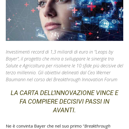
Investimenti record di 1,3 miliardi di euro in "Leaps by
Bayer", il progetto che mira a sviluppare le sinergie tra
Salute e Agricoltura per risolvere le 10 sfide più decisive del
terzo millennio. Gli obiettivi delineati dal Ceo Werner
Baumann nel corso del Breakthrough Innovation Forum
LA CARTA DELL’INNOVAZIONE VINCE E
FA COMPIERE DECISIVI PASSI IN
AVANTI.
Ne è convinta Bayer che nel suo primo “
Breakthrough