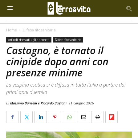
Home
Difesa fitosanitaria
Articoli riservati agli abbonati
Difesa fitosanitaria
Castagno, è tornato il
cinipide dopo anni con
presenze minime
La vespina esotica si è diffusa in tutta Italia a partire dai
primi anni duemila
Di
Massimo Bariselli e Riccardo Bugiani
21 Giugno 2026