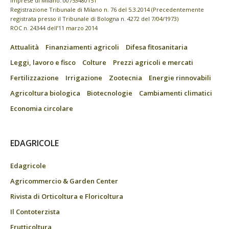
imprese di Milano: 00753480151
Registrazione Tribunale di Milano n. 76 del 5.3.2014 (Precedentemente
registrata presso il Tribunale di Bologna n. 4272 del 7/04/1973)
ROC n. 24344 dell’11 marzo 2014
Attualità
Finanziamenti agricoli
Difesa fitosanitaria
Leggi, lavoro e fisco
Colture
Prezzi agricoli e mercati
Fertilizzazione
Irrigazione
Zootecnia
Energie rinnovabili
Agricoltura biologica
Biotecnologie
Cambiamenti climatici
Economia circolare
EDAGRICOLE
Edagricole
Agricommercio & Garden Center
Rivista di Orticoltura e Floricoltura
Il Contoterzista
Frutticoltura