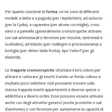
Per quanto concerne la
forma
, ve ne sono di differenti
modelli: a delta e a pagoda (per i lepidotteri), ad astuccio
(per la Cydia), a capannina (per alcune cocciniglie),
cross-
vane
o a pannello (generalmente cromotropiche attivate
con sali ammoniacali o feromoni per mosche, tentrenidi e
scafoideo), ad imbuto (per rodilegno e processionaria) a
bottiglia (per ditteri della frutta), tipo Yatlorf (per gli
elateridi).
Le
trappole cromotropiche
sfruttano il loro colore per
attirare e catturare gli insetti tramite un fondo colloso e
risultano poco selettive: cioè possiamo trovare sulla
stessa trappola insetti appartenenti a diverse specie o
addirittura a diversi ordini. Esse possono essere attivate
anche con degli attrattivi generici (esche proteiche o sali
d’ammonio) o con feromoni per aumentarne la capacità di