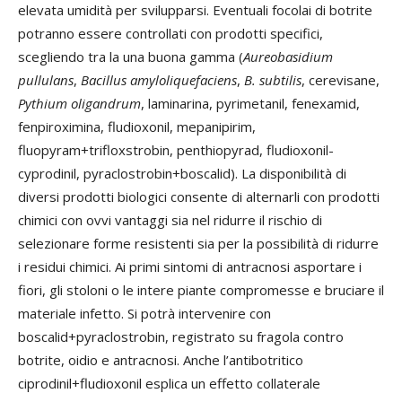
elevata umidità per svilupparsi. Eventuali focolai di botrite
potranno essere controllati con prodotti specifici,
scegliendo tra la una buona gamma (
Aureobasidium
pullulans
,
Bacillus amyloliquefaciens
,
B. subtilis
, cerevisane,
Pythium oligandrum
, laminarina, pyrimetanil, fenexamid,
fenpiroximina, fludioxonil, mepanipirim,
fluopyram+trifloxstrobin, penthiopyrad, fludioxonil-
cyprodinil, pyraclostrobin+boscalid). La disponibilità di
diversi prodotti biologici consente di alternarli con prodotti
chimici con ovvi vantaggi sia nel ridurre il rischio di
selezionare forme resistenti sia per la possibilità di ridurre
i residui chimici. Ai primi sintomi di antracnosi asportare i
fiori, gli stoloni o le intere piante compromesse e bruciare il
materiale infetto. Si potrà intervenire con
boscalid+pyraclostrobin, registrato su fragola contro
botrite, oidio e antracnosi. Anche l’antibotritico
ciprodinil+fludioxonil esplica un effetto collaterale