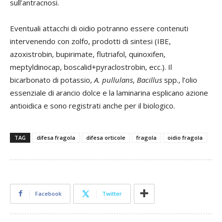
sull’antracnosi.
Eventuali attacchi di oidio potranno essere contenuti
intervenendo con zolfo, prodotti di sintesi (IBE,
azoxistrobin, bupirimate, flutriafol, quinoxifen,
meptyldinocap, boscalid+pyraclostrobin, ecc.). Il
bicarbonato di potassio,
A. pullulans
,
Bacillus
spp., l’olio
essenziale di arancio dolce e la laminarina esplicano azione
antioidica e sono registrati anche per il biologico.
TAG
difesa fragola
difesa orticole
fragola
oidio fragola
Facebook
Twitter