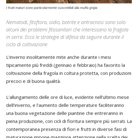
I frutti maturi sono particolarmente suscettibili alla muffa grigia
Nematodi, fitoftora, oidio, botrite e antracnosi sono solo
alcuni dei problemi fitosanitari che interessano la fragola
in serra. Ecco le strategie di difesa da seguire durante il
ciclo di coltivazione
L’inverno insolitamente mite anche durante i mesi
tipicamente più freddi (gennaio e febbraio) ha favorito la
coltivazione della fragola in coltura protetta, con produzioni
precoci e di buona qualità.
L’allungamento delle ore di luce, evidente nell’ultimo mese
dell’inverno, e l’aumento delle temperature faciliteranno
una buona vegetazione delle piantine che entreranno in
piena produzione, con cicli di fioritura sempre più serrati. La
contemporanea presenza di fiori e frutti in diverse fasi di
maturazione impone maggiore attenzione nella scelta dei