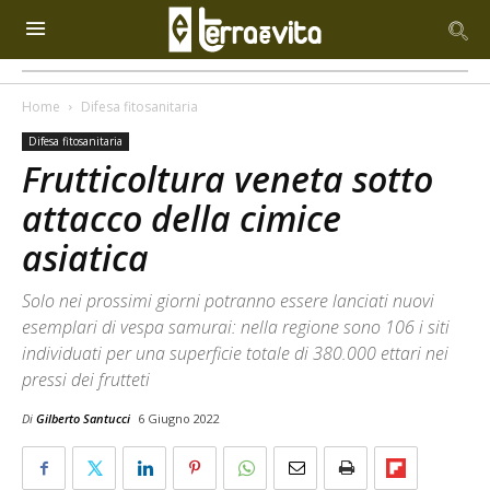
Home
Difesa fitosanitaria
Difesa fitosanitaria
Frutticoltura veneta sotto
attacco della cimice
asiatica
Solo nei prossimi giorni potranno essere lanciati nuovi
esemplari di vespa samurai: nella regione sono 106 i siti
individuati per una superficie totale di 380.000 ettari nei
pressi dei frutteti
Di
Gilberto Santucci
6 Giugno 2022