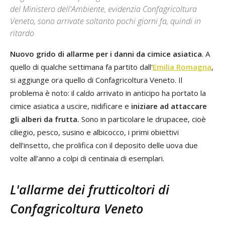
del Ministero dell'Ambiente, evidenzia Confagricoltura
Veneto, sono arrivate soltanto pochi giorni fa, quindi in
ritardo
Nuovo grido di allarme per i danni da cimice asiatica
. A
quello di qualche settimana fa partito dall'
Emilia Romagna
,
si aggiunge ora quello di Confagricoltura Veneto. Il
problema è noto: il caldo arrivato in anticipo ha portato la
cimice asiatica a uscire, nidificare e
iniziare ad attaccare
gli alberi da frutta.
Sono in particolare le drupacee, cioè
ciliegio, pesco, susino e albicocco, i primi obiettivi
dell’insetto, che prolifica con il deposito delle uova due
volte all’anno a colpi di centinaia di esemplari.
L'allarme dei frutticoltori di
Confagricoltura Veneto