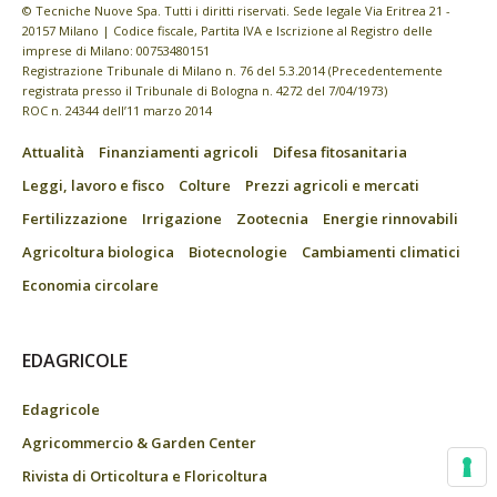
© Tecniche Nuove Spa. Tutti i diritti riservati. Sede legale Via Eritrea 21 -
20157 Milano | Codice fiscale, Partita IVA e Iscrizione al Registro delle
imprese di Milano: 00753480151
Registrazione Tribunale di Milano n. 76 del 5.3.2014 (Precedentemente
registrata presso il Tribunale di Bologna n. 4272 del 7/04/1973)
ROC n. 24344 dell’11 marzo 2014
Attualità
Finanziamenti agricoli
Difesa fitosanitaria
Leggi, lavoro e fisco
Colture
Prezzi agricoli e mercati
Fertilizzazione
Irrigazione
Zootecnia
Energie rinnovabili
Agricoltura biologica
Biotecnologie
Cambiamenti climatici
Economia circolare
EDAGRICOLE
Edagricole
Agricommercio & Garden Center
Rivista di Orticoltura e Floricoltura