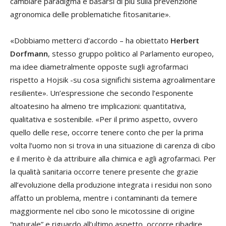
cambiare paradigma e basarsi di più sulla prevenzione
agronomica delle problematiche fitosanitarie».
«Dobbiamo metterci d’accordo – ha obiettato
Herbert
Dorfmann
, stesso gruppo politico al Parlamento europeo,
ma idee diametralmente opposte sugli agrofarmaci
rispetto a Hojsik -su cosa significhi sistema agroalimentare
resiliente». Un’espressione che secondo l’esponente
altoatesino ha almeno tre implicazioni: quantitativa,
qualitativa e sostenibile. «Per il primo aspetto, ovvero
quello delle rese, occorre tenere conto che per la prima
volta l’uomo non si trova in una situazione di carenza di cibo
e il merito è da attribuire alla chimica e agli agrofarmaci. Per
la qualità sanitaria occorre tenere presente che grazie
all’evoluzione della produzione integrata i residui non sono
affatto un problema, mentre i contaminanti da temere
maggiormente nel cibo sono le micotossine di origine
“naturale” e riguardo all’ultimo aspetto, occorre ribadire