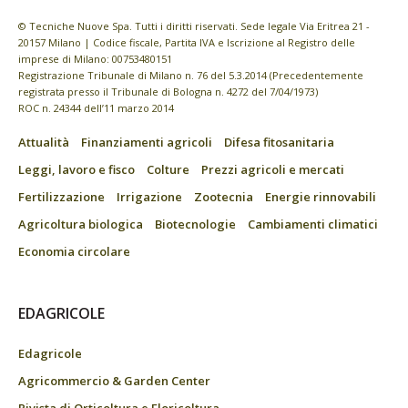
© Tecniche Nuove Spa. Tutti i diritti riservati. Sede legale Via Eritrea 21 -
20157 Milano | Codice fiscale, Partita IVA e Iscrizione al Registro delle
imprese di Milano: 00753480151
Registrazione Tribunale di Milano n. 76 del 5.3.2014 (Precedentemente
registrata presso il Tribunale di Bologna n. 4272 del 7/04/1973)
ROC n. 24344 dell’11 marzo 2014
Attualità
Finanziamenti agricoli
Difesa fitosanitaria
Leggi, lavoro e fisco
Colture
Prezzi agricoli e mercati
Fertilizzazione
Irrigazione
Zootecnia
Energie rinnovabili
Agricoltura biologica
Biotecnologie
Cambiamenti climatici
Economia circolare
EDAGRICOLE
Edagricole
Agricommercio & Garden Center
Rivista di Orticoltura e Floricoltura