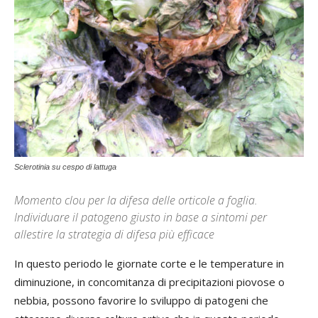
Sclerotinia su cespo di lattuga
Momento clou per la difesa delle orticole a foglia.
Individuare il patogeno giusto in base a sintomi per
allestire la strategia di difesa più efficace
In questo periodo le giornate corte e le temperature in
diminuzione, in concomitanza di precipitazioni piovose o
nebbia, possono favorire lo sviluppo di patogeni che