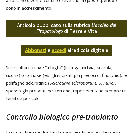
attaccano diverse colture ortive che in questo periodo
sono in accrescimento.
Articolo pubblicato sulla rubrica
L’occhio del
Fitopatologo
di Terra e Vita
Abbonati
e
accedi
all’edicola digitale
Sulle colture ortive “a foglia” (lattuga, indivia, scarola,
cicoria) o carnose (es. gli impianti più precoci di finocchio), le
polifaghe sclerotinie (
Sclerotinia sclerotiorum, S. minor)
,
spesso già presenti nel terreno, rappresentano sempre un
temibile pericolo.
Controllo biologico pre-trapianto
I sintomi tipici degli attacchi da sclerotinia si evidenziano