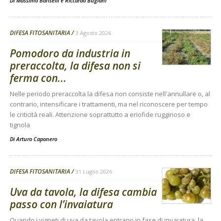
Di
Massimo Bariselli e Riccardo Bugiani
DIFESA FITOSANITARIA
3 Agosto 2026
Pomodoro da industria in
preraccolta, la difesa non si
ferma con...
Nelle periodo preraccolta la difesa non consiste nell'annullare o, al
contrario, intensificare i trattamenti, ma nel riconoscere per tempo
le criticità reali. Attenzione soprattutto a eriofide rugginoso e
tignola
Di
Arturo Caponero
DIFESA FITOSANITARIA
31 Luglio 2026
Uva da tavola, la difesa cambia
passo con l’invaiatura
Quando i vigneti di uva da tavola entrano in fase di invaiatura, la