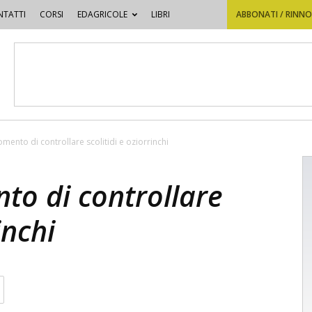
TATTI
CORSI
EDAGRICOLE
LIBRI
ABBONATI / RINN
omento di controllare scolitidi e oziorrinchi
nto di controllare
inchi