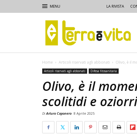
LA RIVISTA
CON
Terra
e
Vita
Home
Articoli riservati agli abbonati
Olivo, è il m
Articoli riservati agli abbonati
Difesa fitosanitaria
Olivo, è il mome
scolitidi e oziorr
Di
Arturo Caponero
8 Aprile 2025