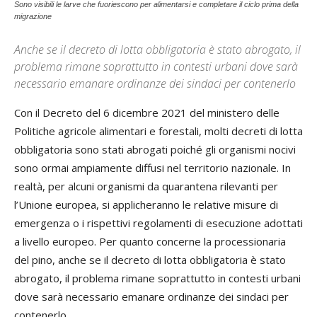
Sono visibili le larve che fuoriescono per alimentarsi e completare il ciclo prima della
migrazione
Anche se il decreto di lotta obbligatoria è stato abrogato, il
problema rimane soprattutto in contesti urbani dove sarà
necessario emanare ordinanze dei sindaci per contenerlo
Con il Decreto del 6 dicembre 2021 del ministero delle
Politiche agricole alimentari e forestali, molti decreti di lotta
obbligatoria sono stati abrogati poiché gli organismi nocivi
sono ormai ampiamente diffusi nel territorio nazionale. In
realtà, per alcuni organismi da quarantena rilevanti per
l’Unione europea, si applicheranno le relative misure di
emergenza o i rispettivi regolamenti di esecuzione adottati
a livello europeo. Per quanto concerne la processionaria
del pino, anche se il decreto di lotta obbligatoria è stato
abrogato, il problema rimane soprattutto in contesti urbani
dove sarà necessario emanare ordinanze dei sindaci per
contenerlo.