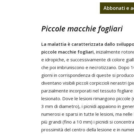
Abbonati
e
a
Piccole macchie fogliari
La malattia è caratterizzata dallo sviluppo
piccole macchie fogliari
, inizialmente roton
e idropiche, e successivamente di colore gial
che poi imbruniscono e necrotizzano. Dopo 
giorni in corrispondenza di queste si produc
diventano visibili piccoli corpiccioli nerastri (pic
parzialmente incorporati nel tessuto fogliare
lesionato. Dove le lesioni rimangono piccole 
3 mm di diametro), i picnidi appaiono in gene
numerosi e sparsi in tutte le lesioni, ma nelle 
più grandi (fino a 10 mm) i picnidi si concentr
prossimità del centro della lesione e in nume