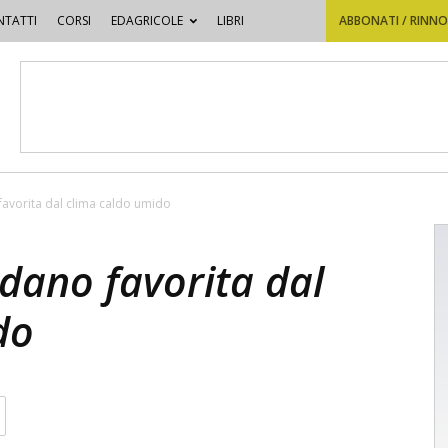
TATTI
CORSI
EDAGRICOLE
LIBRI
ABBONATI / RINN
favorita dal clima caldo umido
edano favorita dal
do