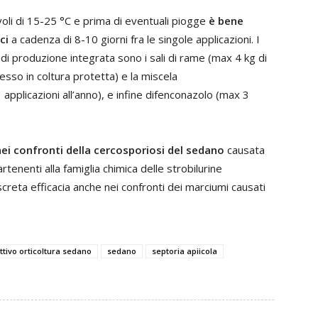
voli di 15-25 °C e prima di eventuali piogge
è bene
ci
a cadenza di 8-10 giorni fra le singole applicazioni. I
nari di produzione integrata sono i sali di rame (max 4 kg di
so in coltura protetta) e la miscela
applicazioni all’anno), e infine difenconazolo (max 3
 nei confronti della cercosporiosi del sedano
causata
artenenti alla famiglia chimica delle strobilurine
creta efficacia anche nei confronti dei marciumi causati
ttivo orticoltura sedano
sedano
septoria apiicola