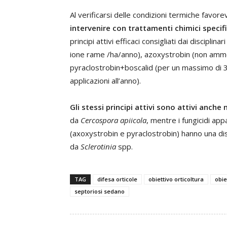
Al verificarsi delle condizioni termiche favore
intervenire con trattamenti chimici specifi
principi attivi efficaci consigliati dai discipli
ione rame /ha/anno), azoxystrobin (non ammes
pyraclostrobin+boscalid (per un massimo di 3 
applicazioni all’anno).
Gli stessi principi attivi sono attivi anche
da
Cercospora apiicola
, mentre i fungicidi app
(axoxystrobin e pyraclostrobin) hanno una dis
da
Sclerotinia
spp.
TAG
difesa orticole
obiettivo orticoltura
obie
septoriosi sedano