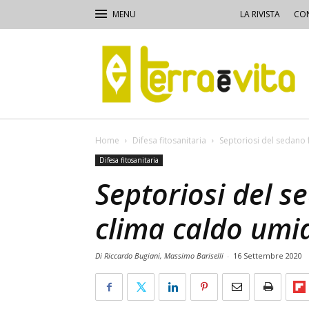
LA RIVISTA
CON
Terra
e
Vita
Home
Difesa fitosanitaria
Septoriosi del sedano 
Difesa fitosanitaria
Septoriosi del s
clima caldo umi
Di Riccardo Bugiani, Massimo Bariselli
-
16 Settembre 2020