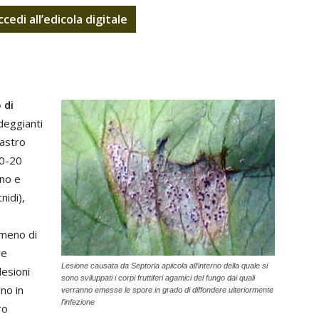
ccedi
all’edicola digitale
 di
deggianti
lastro
10-20
ono e
nidi),
(meno di
re
Lesione causata da Septoria apiicola all’interno della quale si
lesioni
sono sviluppati i corpi fruttiferi agamici del fungo dai quali
ano in
verranno emesse le spore in grado di diffondere ulteriormente
l’infezione
ro