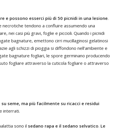
e e possono esserci più di 50 picnidi in una lesione
.
aree necrotiche tendono a confluire assumendo una
, nei casi più gravi, foglie e piccioli. Quando i picnidi
gate bagnature, emettono cirri mucillaginosi gelatinosi
azie agli schizzi di pioggia si diffondono nell’ambiente e
olungate bagnature fogliari, le spore germinano producendo
uto fogliare attraverso la cuticola fogliare o attraverso
 su seme, ma più facilmente su ricacci e residui
interrati.
alattia sono il
sedano rapa e il sedano selvatico
.
Le