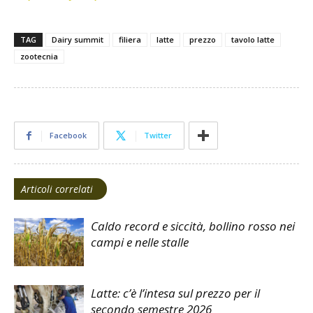
TAG
Dairy summit
filiera
latte
prezzo
tavolo latte
zootecnia
Facebook
Twitter
Articoli correlati
Caldo record e siccità, bollino rosso nei
campi e nelle stalle
Latte: c’è l’intesa sul prezzo per il
secondo semestre 2026