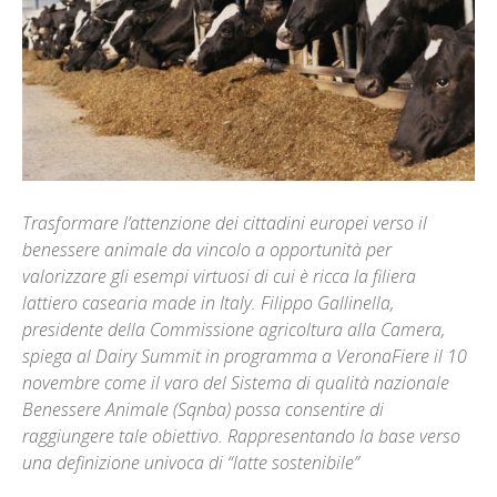
Trasformare l’attenzione dei cittadini europei verso il
benessere animale da vincolo a opportunità per
valorizzare gli esempi virtuosi di cui è ricca la filiera
lattiero casearia made in Italy. Filippo Gallinella,
presidente della Commissione agricoltura alla Camera,
spiega al Dairy Summit in programma a VeronaFiere il 10
novembre come il varo del Sistema di qualità nazionale
Benessere Animale (Sqnba) possa consentire di
raggiungere tale obiettivo. Rappresentando la base verso
una definizione univoca di “latte sostenibile”