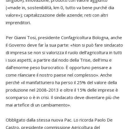
singolo»); innovazione; prodotti con valore aggiunto
(«made in, sostenibilità, km 0, tutto va bene purché dia
valore»); capitalizzazione delle aziende; reti con altri
imprenditori.
Per
Gianni Tosi
, presidente Confagricoltura Bologna, anche
il Governo deve far la sua parte: «Non si può fare sindacato
di impresa se non si valorizza il ruolo dell’agricoltura in tutti
i suoi aspetti, a partire dal nodo della Trise, dell’Imu e
dall’enorme peso burocratico. È opportuno pensare a
come rilanciare il nostro paese nel complesso». Anche
perché «il manifatturiero ha perso il 25% del valore della
produzione nel 2008-2013 e oltre il 15% delle imprese è
scomparso o è in crisi. Il sindacato deve diventare più che
mai artefice di un cambiamento».
Obbligato dalla stessa nuova Pac. Lo ricorda
Paolo De
Castro
, presidente commissione Agricoltura del