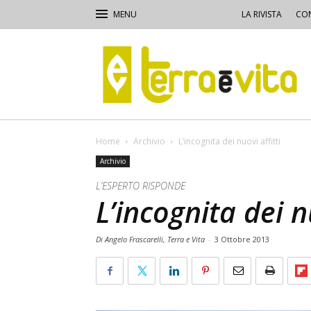
LA RIVISTA
CON
Terra
e
Vita
Home
Archivio
L’incognita dei nuovi affitti
Archivio
L’ESPERTO RISPONDE
L’incognita dei nu
Di Angelo Frascarelli, Terra e Vita
-
3 Ottobre 2013