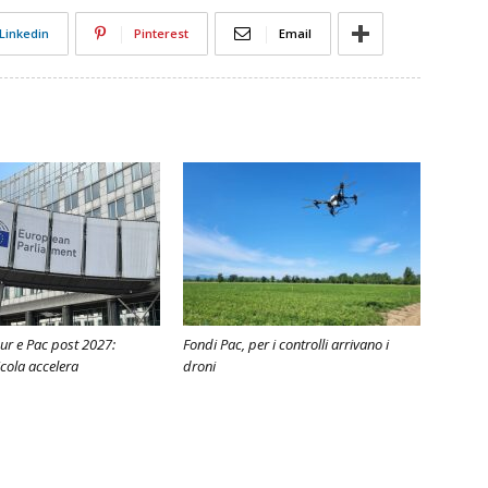
Linkedin
Pinterest
Email
ur e Pac post 2027:
Fondi Pac, per i controlli arrivano i
icola accelera
droni