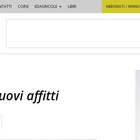
TATTI
CORSI
EDAGRICOLE
LIBRI
ABBONATI / RINN
ovi affitti