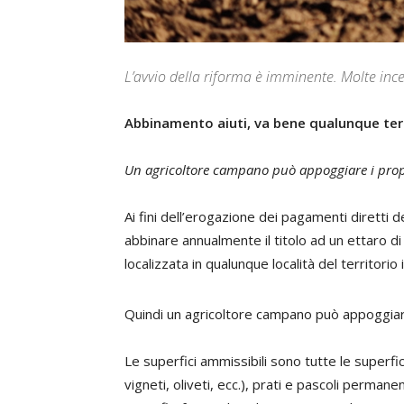
L’avvio della riforma è imminente. Molte ince
Abbinamento aiuti, va bene qualunque te
Un agricoltore campano può appoggiare i propri 
Ai fini dell’erogazione dei pagamenti diretti d
abbinare annualmente il titolo ad un ettaro d
localizzata in qualunque località del territorio i
Quindi un agricoltore campano può appoggiare i
Le superfici ammissibili sono tutte le superfici
vigneti, oliveti, ecc.), prati e pascoli permane