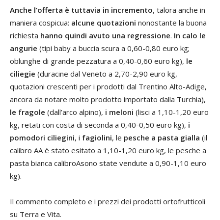
Anche l’offerta è tuttavia in incremento
, talora anche in
maniera cospicua:
alcune quotazioni
nonostante la buona
richiesta
hanno quindi avuto una regressione
.
In calo le
angurie
(tipi baby a buccia scura a 0,60-0,80 euro kg;
oblunghe di grande pezzatura a 0,40-0,60 euro kg),
le
ciliegie
(duracine dal Veneto a 2,70-2,90 euro kg,
quotazioni crescenti per i prodotti dal Trentino Alto-Adige,
ancora da notare molto prodotto importato dalla Turchia),
le fragole
(dall’arco alpino),
i meloni
(lisci a 1,10-1,20 euro
kg, retati con costa di seconda a 0,40-0,50 euro kg),
i
pomodori ciliegini
, i
fagiolini
, le
pesche a pasta gialla
(il
calibro AA è stato esitato a 1,10-1,20 euro kg, le pesche a
pasta bianca calibroAsono state vendute a 0,90-1,10 euro
kg).
Il commento completo e i prezzi dei prodotti ortofrutticoli
su Terra e Vita.