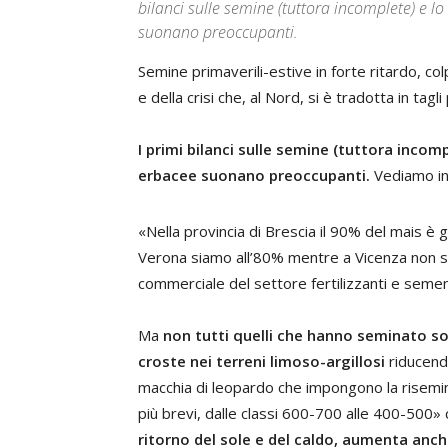
bilanci sulle semine (tuttora incomplete) e lo
suonano preoccupanti.
Semine primaverili-estive in forte ritardo, col
e della crisi che, al Nord, si è tradotta in tagl
I primi bilanci sulle semine (tuttora incomp
erbacee suonano preoccupanti.
Vediamo in
«Nella provincia di Brescia il 90% del mais 
Verona siamo all’80% mentre a Vicenza non s
commerciale del settore fertilizzanti e semen
Ma
non tutti quelli che hanno seminato so
croste nei terreni limoso-argillosi
riducend
macchia di leopardo che impongono la risemina
più brevi, dalle classi 600-700 alle 400-500» c
ritorno del sole e del caldo, aumenta anche