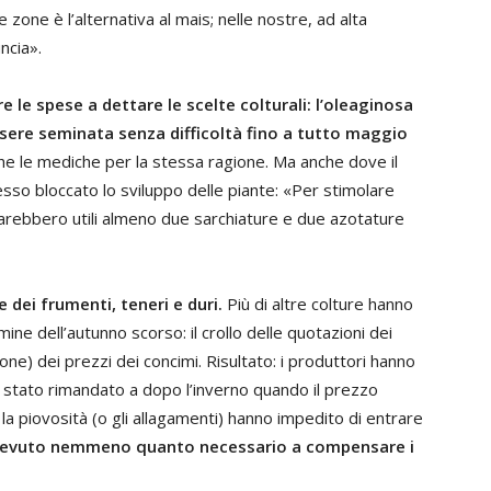
 zone è l’alternativa al mais; nelle nostre, ad alta
ncia».
e le spese a dettare le scelte colturali: l’oleaginosa
essere seminata senza difficoltà fino a tutto maggio
e le mediche per la stessa ragione. Ma anche dove il
esso bloccato lo sviluppo delle piante: «Per stimolare
 sarebbero utili almeno due sarchiature e due azotature
 dei frumenti, teneri e duri.
Più di altre colture hanno
mine dell’autunno scorso: il crollo delle quotazioni dei
one) dei prezzi dei concimi. Risultato: i produttori hanno
 è stato rimandato a dopo l’inverno quando il prezzo
a piovosità (o gli allagamenti) hanno impedito di entrare
icevuto nemmeno quanto necessario a compensare i