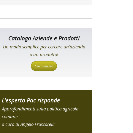
Catalogo Aziende e Prodotti
Un modo semplice per cercare un'azienda
o un prodotto!
Cerca adesso
L'esperto Pac risponde
Approfondimenti sulla politica agricola
comune
a cura di Angelo Frascarelli