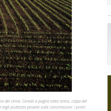
pa del clima. Cereali a paglia sotto stress, colpa del
in tagli piuttosto pesanti sulle concimazioni. I primi