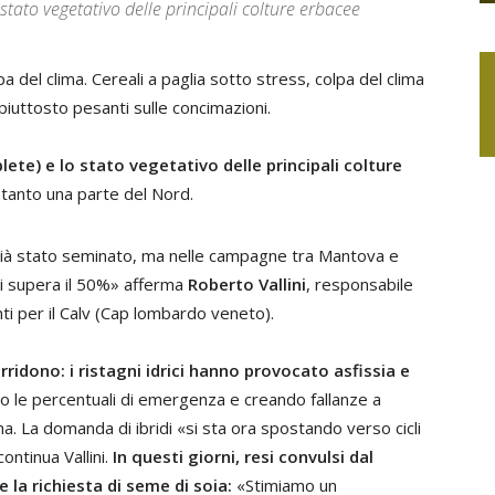
 stato vegetativo delle principali colture erbacee
pa del clima. Cereali a paglia sotto stress, colpa del clima
i piuttosto pesanti sulle concimazioni.
lete) e lo stato vegetativo delle principali colture
tanto una parte del Nord.
è già stato seminato, ma nelle campagne tra Mantova e
i supera il 50%» afferma
Roberto Vallini
, responsabile
ti per il Calv (Cap lombardo veneto).
rridono:
i ristagni idrici hanno provocato asfissia e
o le percentuali di emergenza e creando fallanze a
. La domanda di ibridi «si sta ora spostando verso cicli
ontinua Vallini.
In questi giorni, resi convulsi dal
 la richiesta di seme di soia:
«Stimiamo un