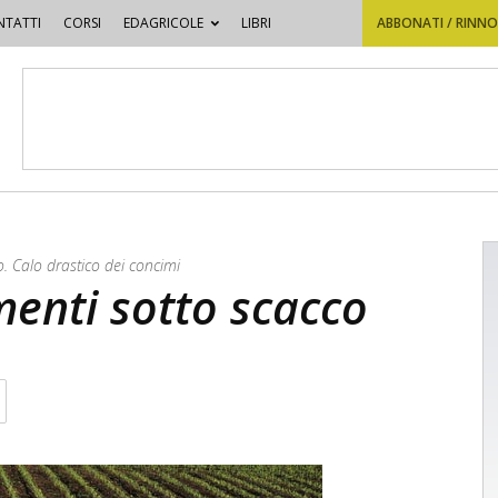
TATTI
CORSI
EDAGRICOLE
LIBRI
ABBONATI / RINN
o. Calo drastico dei concimi
menti sotto scacco