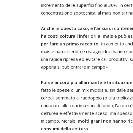
incremento delle superfici fino al 30%: in certe
concentrazione zootecnica, al mais non si rinu
Anche in questo caso, è l’ansia di contener
ha costi colturali inferiori al mais e può 
per fare un primo raccolto.
In aumento anch
mais è nato, freddo e ristagni idrici hanno sp
una rapida ripresa ed evitare cali produttivi
appena si può entrare in campo».
Forse ancora più allarmante è la situazione
fatto le spese di un mix micidiale, sin dalle se
cereali sommato al raddoppio (o alla triplicazi
rinunciato alle concimazioni di fondo; l’azoto
dell’urea è effettivamente sceso, ma spesso l
in campo. Morale,
molti grani non hanno r
consumi della coltura.