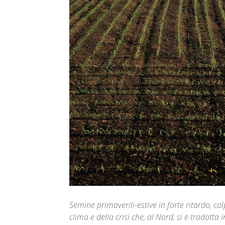
Semine primaverili-estive in forte ritardo, col
clima e della crisi che, al Nord, si è tradotta 