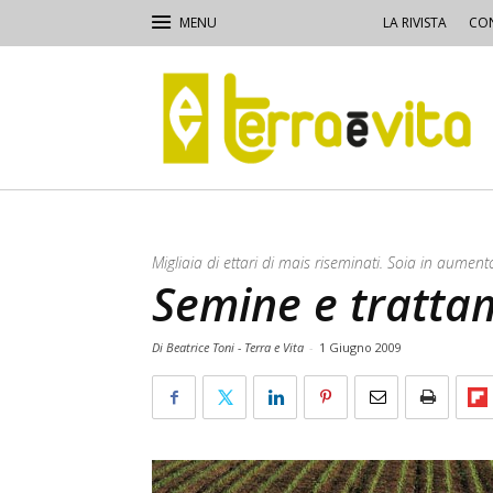
LA RIVISTA
CON
Terra
e
Vita
Migliaia di ettari di mais riseminati. Soia in aument
Semine e tratta
Di Beatrice Toni - Terra e Vita
-
1 Giugno 2009