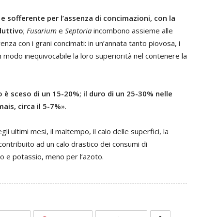
 e sofferente per l’assenza di concimazioni, con la
duttivo
;
Fusarium
e
Septoria
incombono assieme alle
ferenza con i grani concimati: in un’annata tanto piovosa, i
 modo inequivocabile la loro superiorità nel contenere la
o è sceso di un 15-20%; il duro di un 25-30% nelle
mais, circa il 5-7%
».
i ultimi mesi, il maltempo, il calo delle superfici, la
o contribuito ad un calo drastico dei consumi di
foro e potassio, meno per l’azoto.