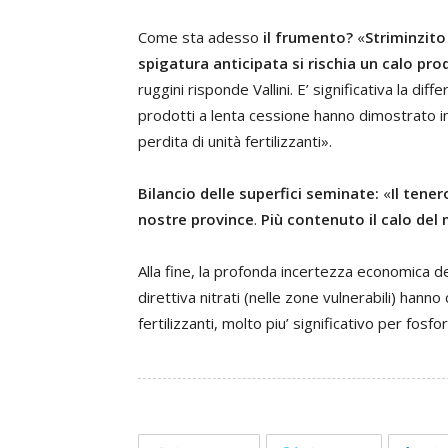
Come sta adesso
il frumento?
«
Striminzito
spigatura anticipata si rischia un calo pro
ruggini risponde Vallini. E’ significativa la dif
prodotti a lenta cessione hanno dimostrato in
perdita di unità fertilizzanti».
Bilancio delle superfici seminate:
«
Il tener
nostre province
.
Più contenuto il calo del 
Alla fine, la profonda incertezza economica degl
direttiva nitrati (nelle zone vulnerabili) hann
fertilizzanti, molto piu’ significativo per fos