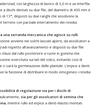
aderstad, con larghezza di lavoro di 3,0 m e un interfila
 a dischi dentati su due file, del diametro di 450 mm e
to di 13°, disposti su due ranghi che assolvono la
l terreno con parziale interramento dei residui.
da una serranda meccanica che agisce su rulli
zione avviene nei solchi lasciati aperti, da assolcatori a
gradi rispetto all’avanzamento e disposti su due file
o chiusi dal rullo posteriore a ruote in gomma che
sione esercitata sui lati del solco, evitando così di
 ci sarà la germinazione delle plantule. L’erpice a denti
lve la funzione di distribuire in modo omogeneo i residui
sibilità di regolazione sia per i dischi di
raulicamente,
sia per gli assolcatori di semina che
mina
, mentre rullo ed erpice a denti elastici montati