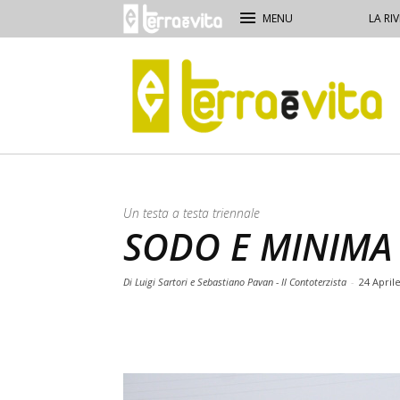
LA RIV
Terra
e
Vita
Un testa a testa triennale
SODO E MINIMA
Di Luigi Sartori e Sebastiano Pavan - Il Contoterzista
-
24 April