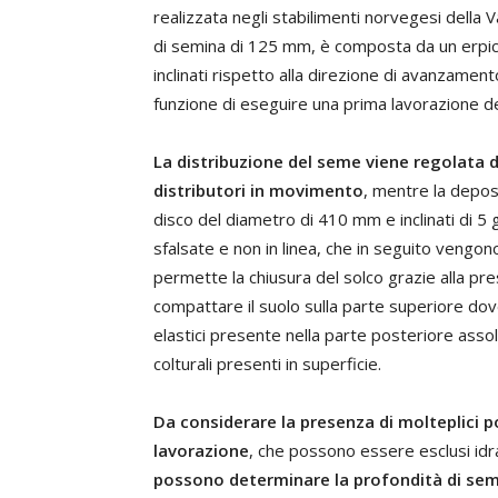
realizzata negli stabilimenti norvegesi della V
di semina di 125 mm, è composta da un erpice
inclinati rispetto alla direzione di avanzamen
funzione di eseguire una prima lavorazione de
La distribuzione del seme viene regolata 
distributori in movimento
, mentre la deposi
disco del diametro di 410 mm e inclinati di 5 
sfalsate e non in linea, che in seguito vengon
permette la chiusura del solco grazie alla pres
compattare il suolo sulla parte superiore dove
elastici presente nella parte posteriore asso
colturali presenti in superficie.
Da considerare la presenza di molteplici pos
lavorazione
, che possono essere esclusi id
possono determinare la profondità di se