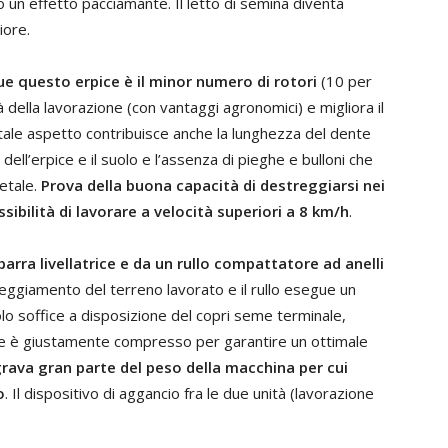
un effetto pacciamante. Il letto di semina diventa
iore.
ue questo erpice è il minor numero di rotori
(10 per
à della lavorazione (con vantaggi agronomici) e migliora il
A tale aspetto contribuisce anche la lunghezza del dente
dell’erpice e il suolo e l’assenza di pieghe e bulloni che
etale.
Prova della buona capacità di destreggiarsi nei
ssibilità di lavorare a velocità superiori a 8 km/h
.
arra livellatrice e da un rullo compattatore ad anelli
pareggiamento del terreno lavorato e il rullo esegue un
o soffice a disposizione del copri seme terminale,
me è giustamente compresso per garantire un ottimale
 grava gran parte del peso della macchina per cui
o
. Il dispositivo di aggancio fra le due unità (lavorazione