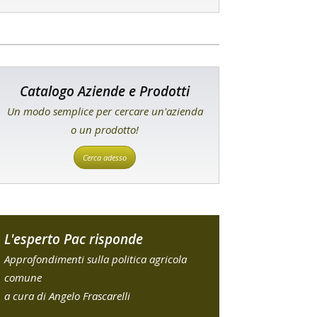
Catalogo Aziende e Prodotti
Un modo semplice per cercare un'azienda
o un prodotto!
Cerca adesso
L'esperto Pac risponde
Approfondimenti sulla politica agricola
comune
a cura di Angelo Frascarelli