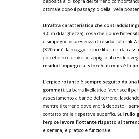
deposita al di sopra del terreno comportando 
ottimale dopo il passaggio della livella poster
Un’altra caratteristica che contraddisting
3,0 m di larghezza), cosa che riduce l’intensit
disimpegno in presenza di residui colturali. 
(320 mm), la maggiore luce libera fra la cassa 
potrebbero fornire un appiglio al residuo veg
residui l’impiego su stocchi di mais è la po
L’erpice rotante è sempre seguito da una b
gommati
. La barra livellatrice favorisce il 
assestamento a bande del terreno, lasciandol
mentre il terreno dove andrà deposto il se
contatto tra le rispettive superfici.
Sul rullo
l’erpice lavora flottante rispetto al terren
e semina) è pratico e funzionale.