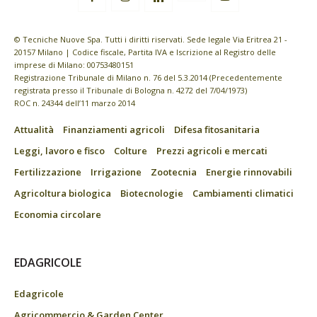
© Tecniche Nuove Spa. Tutti i diritti riservati. Sede legale Via Eritrea 21 -
20157 Milano | Codice fiscale, Partita IVA e Iscrizione al Registro delle
imprese di Milano: 00753480151
Registrazione Tribunale di Milano n. 76 del 5.3.2014 (Precedentemente
registrata presso il Tribunale di Bologna n. 4272 del 7/04/1973)
ROC n. 24344 dell’11 marzo 2014
Attualità
Finanziamenti agricoli
Difesa fitosanitaria
Leggi, lavoro e fisco
Colture
Prezzi agricoli e mercati
Fertilizzazione
Irrigazione
Zootecnia
Energie rinnovabili
Agricoltura biologica
Biotecnologie
Cambiamenti climatici
Economia circolare
EDAGRICOLE
Edagricole
Agricommercio & Garden Center