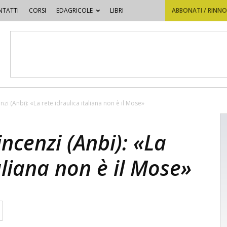
TATTI
CORSI
EDAGRICOLE
LIBRI
ABBONATI / RINN
nzi (Anbi): «La rete idraulica italiana non è il Mose»
ncenzi (Anbi): «La
aliana non è il Mose»