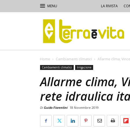
LA RIVISTA
CON
Terra
e
Vita
Home
Cambiamenti climatici
Allarme clima, Vince
Cambiamenti climatici
Irrigazione
Allarme clima, Vi
rete idraulica it
Di
Guido Fiorentini
18 Novembre 2019