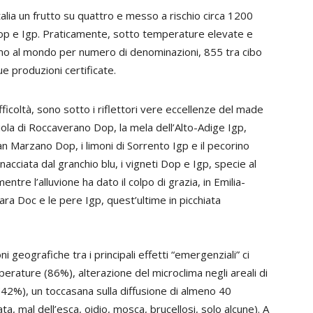
Italia un frutto su quattro e messo a rischio circa 1200
 Dop e Igp. Praticamente, sotto temperature elevate e
primo al mondo per numero di denominazioni, 855 tra cibo
e produzioni certificate.
difficoltà, sono sotto i riflettori vere eccellenze del made
biola di Roccaverano Dop, la mela dell’Alto-Adige Igp,
n Marzano Dop, i limoni di Sorrento Igp e il pecorino
acciata dal granchio blu, i vigneti Dop e Igp, specie al
tre l’alluvione ha dato il colpo di grazia, in Emilia-
ra Doc e le pere Igp, quest’ultime in picchiata
ni geografiche tra i principali effetti “emergenziali” ci
mperature (86%), alterazione del microclima negli areali di
(42%), un toccasana sulla diffusione di almeno 40
a, mal dell’esca, oidio, mosca, brucellosi, solo alcune). A