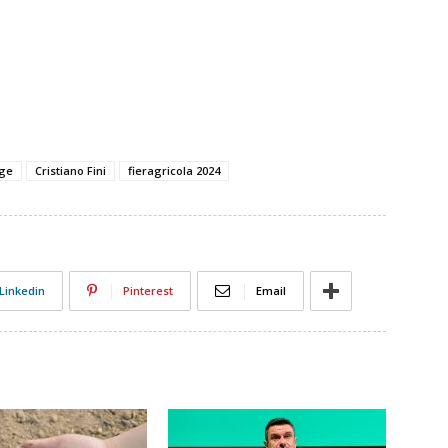
e climate change climate change
nge
Cristiano Fini
fieragricola 2024
Linkedin
Pinterest
Email