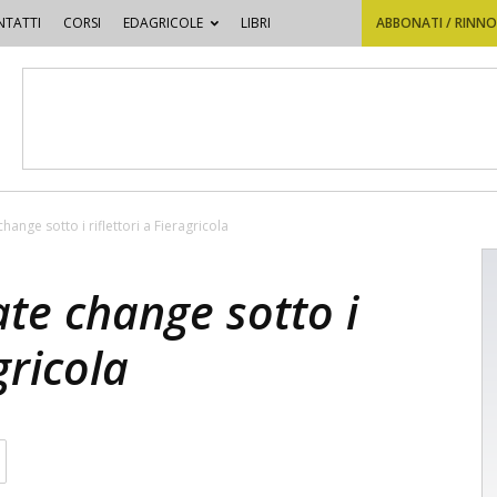
TATTI
CORSI
EDAGRICOLE
LIBRI
ABBONATI / RINN
change sotto i riflettori a Fieragricola
ate change sotto i
gricola