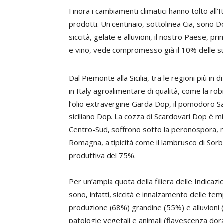
Finora i cambiamenti climatici hanno tolto all’
prodotti. Un centinaio, sottolinea Cia, sono
siccità, gelate e alluvioni, il nostro Paese, 
e vino, vede compromesso già il 10% delle su
Dal Piemonte alla Sicilia, tra le regioni più in 
in Italy agroalimentare di qualità, come la ro
l’olio extravergine Garda Dop, il pomodoro Sa
siciliano Dop. La cozza di Scardovari Dop è min
Centro-Sud, soffrono sotto la peronospora, men
Romagna, a tipicità come il lambrusco di Sorba
produttiva del 75%.
Per un’ampia quota della filiera delle Indicazio
sono, infatti, siccità e innalzamento delle te
produzione (68%) grandine (55%) e alluvioni 
patologie vegetali e animali (flavescenza dorat