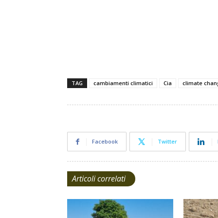
climate change climate change climate chang
TAG
cambiamenti climatici
Cia
climate cha
Facebook
Twitter
Articoli correlati