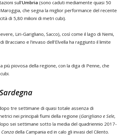
azioni sull’
Umbria
(sono caduti mediamente quasi 50
del Maroggia, che segna la miglior performance del recente
ità di 5,80 milioni di metri cubi).
Tevere, Liri-Garigliano, Sacco), così come il lago di Nemi,
i Bracciano e l’invaso dell’Elvella ha raggiunto il limite
la più piovosa della regione, con la diga di Penne, che
cubi.
 Sardegna
 dopo tre settimane di quasi totale assenza di
metrici nei principali fiumi della regione (
Garigliano e Sele
,
i dopo sei settimane sotto la media del quadriennio 2017-
i Conza
della Campania ed in calo gli invasi del Cilento.