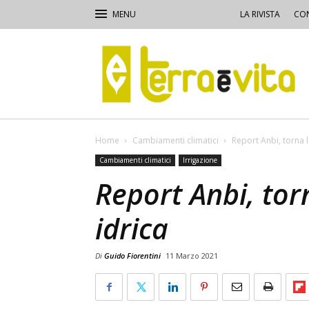
LA RIVISTA
CON
Terra
e
Vita
Home
Cambiamenti climatici
Report Anbi, torna l
Cambiamenti climatici
Irrigazione
Report Anbi, tor
idrica
Di
Guido Fiorentini
11 Marzo 2021