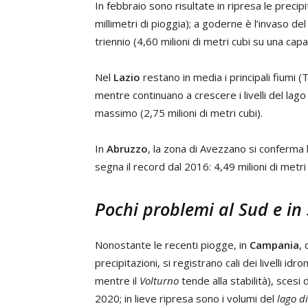
In febbraio sono risultate in ripresa le precipit
millimetri di pioggia); a goderne è l’invaso 
triennio (4,60 milioni di metri cubi su una capac
Nel
Lazio
restano in media i principali fiumi (
mentre continuano a crescere i livelli del lago d
massimo (2,75 milioni di metri cubi).
In
Abruzzo
, la zona di Avezzano si conferma 
segna il record dal 2016: 4,49 milioni di metri 
Pochi problemi al Sud e in
Nonostante le recenti piogge, in
Campania
,
precipitazioni, si registrano cali dei livelli idro
mentre il
Volturno
tende alla stabilità), sces
2020; in lieve ripresa sono i volumi del
lago d