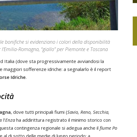
e bonifiche si evidenziano i colori della disponibilità
per l’Emilia-Romagna, “giallo” per Piemonte e Toscana
rd Italia (dove sta progressivamente avviandosi la
e maggiori sofferenze idriche: a segnalarlo è il report
orse Idriche
.
cità
agna
, dove tutti principali fiumi (
Savio, Reno, Secchia,
 l’
Enza
ha addirittura registrato il minimo storico con
 questa contingenza regionale si adegua anche il
fiume Po
 al di sotto delle medie di lungo periodo; a