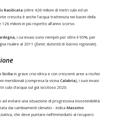
la
Basilicata
(oltre 426 milioni di metri cubi ed un
ante crescita è anche l’acqua trattenuta nei bacini della
e 126 milioni in più rispetto all’anno scorso.
ardegna,
i cui invasi sono riempiti per oltre il 95%; per
na risalire al 2011 (
fonte: Autorità di bacino regionale
).
zione
la
Sicilia
in grave crisi idrica e con crescenti aree a rischio
oni meridionali (compresa la vicina
Calabria
), i suoi invasi
tri cubi d’acqua sul già siccitoso 2020.
o ad evitare una situazione di progressiva insostenibilità
zzata dai cambiamenti climatici - indica
Massimo
niziativa, che deve puntare nell’immediato al recupero