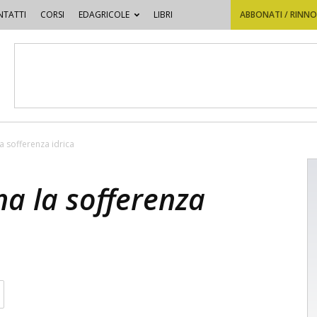
TATTI
CORSI
EDAGRICOLE
LIBRI
ABBONATI / RINN
a sofferenza idrica
na la sofferenza