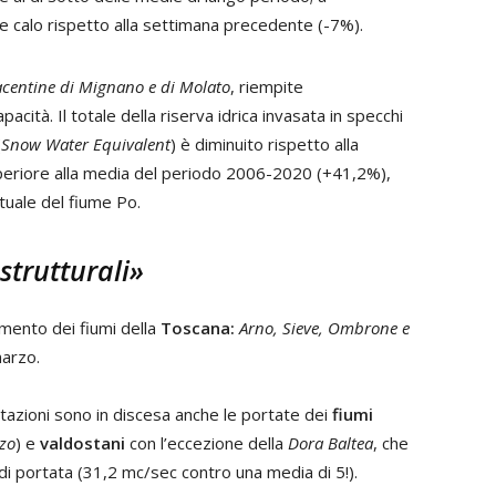
ve calo rispetto alla settimana precedente (-7%).
acentine di Mignano e di Molato
, riempite
cità. Il totale della riserva idrica invasata in specchi
(
Snow Water Equivalent
) è diminuito rispetto alla
periore alla media del periodo 2006-2020 (+41,2%),
ttuale del fiume Po.
strutturali»
mento dei fiumi della
Toscana:
Arno, Sieve, Ombrone e
marzo.
pitazioni sono in discesa anche le portate dei
fiumi
nzo
) e
valdostani
con l’eccezione della
Dora Baltea
, che
i portata (31,2 mc/sec contro una media di 5!).