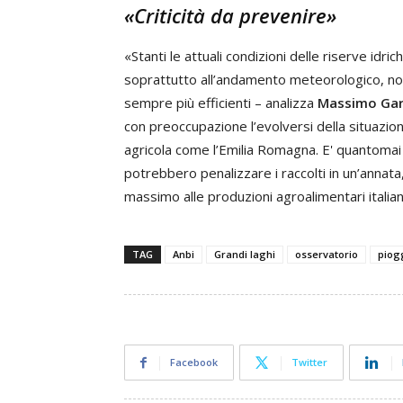
«Criticità da prevenire»
«Stanti le attuali condizioni delle riserve idri
soprattutto all’andamento meteorologico, nonos
sempre più efficienti – analizza
Massimo Ga
con preoccupazione l’evolversi della situazio
agricola come l’Emilia Romagna. E' quantomai i
potrebbero penalizzare i raccolti in un’annata,
massimo alle produzioni agroalimentari italia
TAG
Anbi
Grandi laghi
osservatorio
piog
Facebook
Twitter