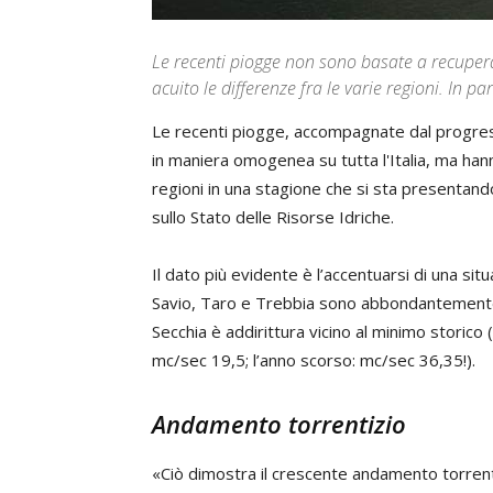
Le recenti piogge non sono basate a recuperar
acuito le differenze fra le varie regioni. In p
Le recenti piogge, accompagnate dal progress
in maniera omogenea su tutta l'Italia, ma hann
regioni in una stagione che si sta presentan
sullo Stato delle Risorse Idriche.
Il dato più evidente è l’accentuarsi di una situ
Savio, Taro e Trebbia sono abbondantemente sot
Secchia è addirittura vicino al minimo storico 
mc/sec 19,5; l’anno scorso: mc/sec 36,35!).
Andamento torrentizio
«Ciò dimostra il crescente andamento torrentiz