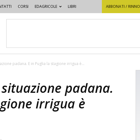
TATTI
CORSI
EDAGRICOLE
LIBRI
ABBONATI / RINN
ituazione padana. E in Puglia la stagione irrigua è...
la situazione padana.
agione irrigua è