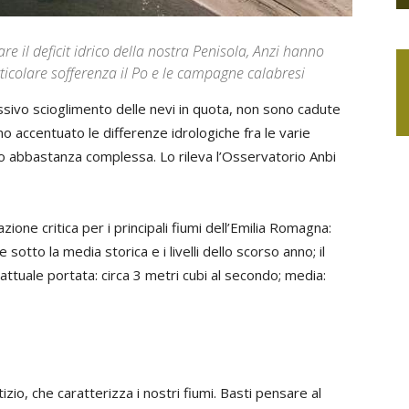
e il deficit idrico della nostra Penisola, Anzi hanno
articolare sofferenza il Po e le campagne calabresi
ivo scioglimento delle nevi in quota, non sono cadute
o accentuato le differenze idrologiche fra le varie
do abbastanza complessa. Lo rileva l’Osservatorio Anbi
azione critica per i principali fiumi dell’Emilia Romagna:
to la media storica e i livelli dello scorso anno; il
(attuale portata: circa 3 metri cubi al secondo; media:
io, che caratterizza i nostri fiumi. Basti pensare al