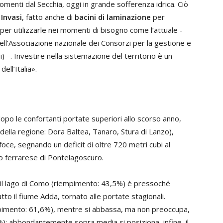
omenti dal Secchia, oggi in grande sofferenza idrica. Ciò
Invasi
, fatto anche di
bacini di laminazione
per
per utilizzarle nei momenti di bisogno come l’attuale -
ell’Associazione nazionale dei Consorzi per la gestione e
bi) –. Investire nella sistemazione del territorio è un
ell’Italia».
opo le confortanti portate superiori allo scorso anno,
i della regione: Dora Baltea, Tanaro, Stura di Lanzo),
oce, segnando un deficit di oltre 720 metri cubi al
to ferrarese di Pontelagoscuro.
 il lago di Como (riempimento: 43,5%) è pressoché
tto il fiume Adda, tornato alle portate stagionali.
pimento: 61,6%), mentre si abbassa, ma non preoccupa,
9%); abbondantemente sopra media si posiziona, infine, il