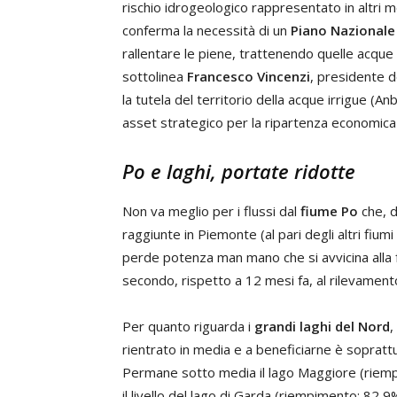
rischio idrogeologico rappresentato in altri m
conferma la necessità di un
Piano Nazionale 
rallentare le piene, trattenendo quelle acque 
sottolinea
Francesco Vincenzi
, presidente d
la tutela del territorio della acque irrigue (An
asset strategico per la ripartenza economica d
Po e laghi, portate ridotte
Non va meglio per i flussi dal
fiume Po
che, d
raggiunte in Piemonte (al pari degli altri fium
perde potenza man mano che si avvicina alla f
secondo, rispetto a 12 mesi fa, al rilevamen
Per quanto riguarda i
grandi laghi del Nord
,
rientrato in media e a beneficiarne è soprattu
Permane sotto media il lago Maggiore (riem
il livello del lago di Garda (riempimento: 82,