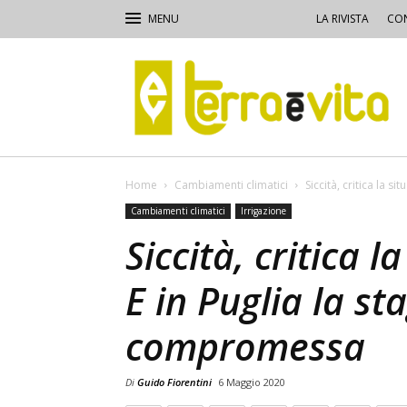
LA RIVISTA
CON
Terra
e
Vita
Home
Cambiamenti climatici
Siccità, critica la s
Cambiamenti climatici
Irrigazione
Siccità, critica 
E in Puglia la st
compromessa
Di
Guido Fiorentini
6 Maggio 2020