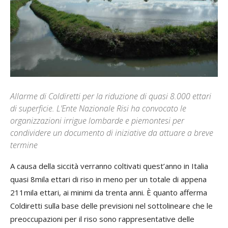
Allarme di Coldiretti per la riduzione di quasi 8.000 ettari
di superficie. L’Ente Nazionale Risi ha convocato le
organizzazioni irrigue lombarde e piemontesi per
condividere un documento di iniziative da attuare a breve
termine
A causa della siccità verranno coltivati quest’anno in Italia
quasi 8mila ettari di riso in meno per un totale di appena
211mila ettari, ai minimi da trenta anni. È quanto afferma
Coldiretti sulla base delle previsioni nel sottolineare che le
preoccupazioni per il riso sono rappresentative delle