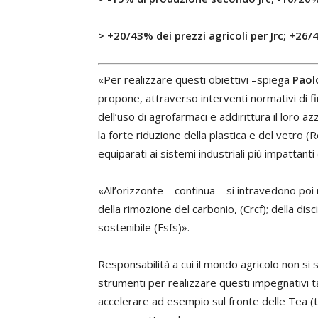
> +20/43% dei prezzi agricoli per Jrc; +
«Per realizzare questi obiettivi –spiega
Paol
propone, attraverso interventi normativi di f
dell’uso di agrofarmaci e addirittura il loro az
la forte riduzione della plastica e del vetro (R
equiparati ai sistemi industriali più impattanti 
«All’orizzonte – continua – si intravedono poi n
della rimozione del carbonio, (Crcf); della disc
sostenibile (Fsfs)».
Responsabilità a cui il mondo agricolo non si
strumenti per realizzare questi impegnativi ta
accelerare ad esempio sul fronte delle Tea (t