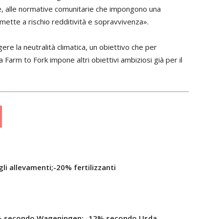
ime, alle normative comunitarie che impongono una
mette a rischio redditività e sopravvivenza».
ere la neutralità climatica, un obiettivo che per
ia Farm to Fork impone altri obiettivi ambiziosi già per il
li allevamenti;-20% fertilizzanti
20% secondo Wageningen; -12% secondo Usda