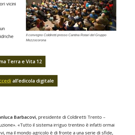
ri vicini
 un
idriche
Il convegno Coldiretti presso Cantina Rotari del Gruppo
Mezzocorona
ma Terra e Vita 12
ccedi
all’edicola digitale
anluca Barbacovi
, presidente di Coldiretti Trento –
zione». «Tutto il sistema irriguo trentino è infatti ormai
vi, ma il mondo agricolo è di fronte a una serie di sfide,