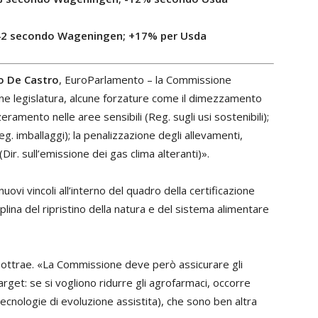
26/42 secondo Wageningen; +17% per Usda
o De Castro
, EuroParlamento – la Commissione
ine legislatura, alcune forzature come il dimezzamento
zeramento nelle aree sensibili (Reg. sugli usi sostenibili);
eg. imballaggi); la penalizzazione degli allevamenti,
(Dir. sull’emissione dei gas clima alteranti)».
uovi vincoli all’interno del quadro della certificazione
iplina del ripristino della natura e del sistema alimentare
 sottrae. «La Commissione deve però assicurare gli
rget: se si vogliono ridurre gli agrofarmaci, occorre
ecnologie di evoluzione assistita), che sono ben altra