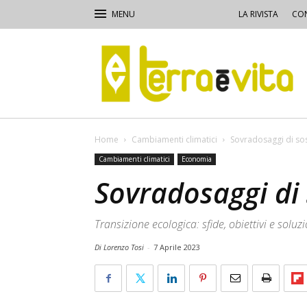
LA RIVISTA
CON
Terra
e
Vita
Home
Cambiamenti climatici
Sovradosaggi di sos
Cambiamenti climatici
Economia
Sovradosaggi di 
Transizione ecologica: sfide, obiettivi e soluz
Di Lorenzo Tosi
-
7 Aprile 2023