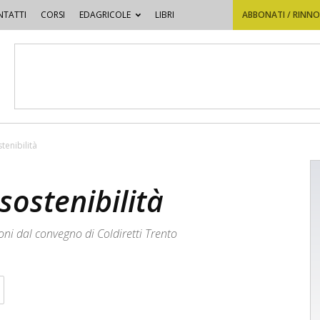
TATTI
CORSI
EDAGRICOLE
LIBRI
ABBONATI / RINN
tenibilità
sostenibilità
ioni dal convegno di Coldiretti Trento