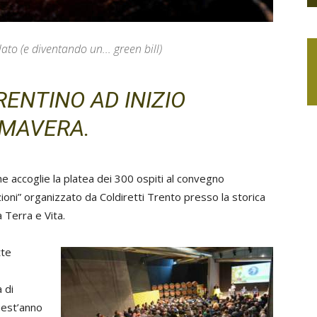
to (e diventando un... green bill)
RENTINO AD INIZIO
IMAVERA.
e accoglie la platea dei 300 ospiti al convegno
zioni” organizzato da Coldiretti Trento presso la storica
Terra e Vita.
tte
 di
uest’anno