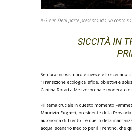
Il Green Deal parte presentando un conto sala
SICCITÀ IN T
PR
Sembra un ossimoro è invece è lo scenario ch
“Transizione ecologica: sfide, obiettivi e solu
Cantina Rotari a Mezzocorona e moderato da 
«Il tema cruciale in questo momento –amme
Maurizio Fugatti
, presidente della Provincia
autonoma di Trento - è quello della mancanza
acqua, scenario inedito per il Trentino, che q