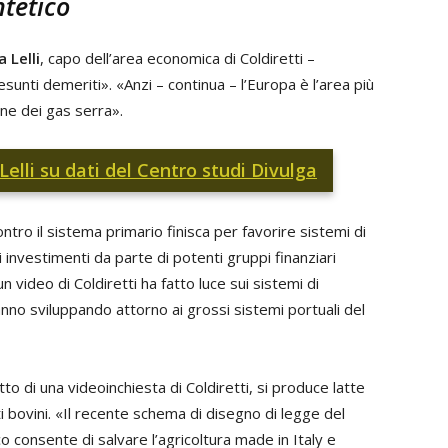
ntetico
 Lelli
, capo dell’area economica di Coldiretti –
resunti demeriti». «Anzi – continua – l’Europa è l’area più
ione dei gas serra».
 Lelli su dati del Centro studi Divulga
ontro il sistema primario finisca per favorire sistemi di
i investimenti da parte di potenti gruppi finanziari
n video di Coldiretti ha fatto luce sui sistemi di
tanno sviluppando attorno ai grossi sistemi portuali del
o di una videoinchiesta di Coldiretti, si produce latte
i bovini. «Il recente schema di disegno di legge del
ico consente di salvare l’agricoltura made in Italy e