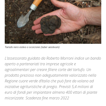
Tartufo nero estivo o scorzone (tuber aestivum)
L’assessorato guidato da Roberto Morroni indice un bando
aperto a partenariati tra imprese agricole e
agroalimentari per creare filiere corte del tartufo. Un
prodotto prezioso non adeguatamente valorizzato nella
Regione cuore verde d’Italia che può fare da volano ad
iniziative agrituristiche di pregio. Previsti 5,4 milioni di
euro di fondi per impiantare almeno 400 ettari di piante
micorizzate. Scadenza fine marzo 2022