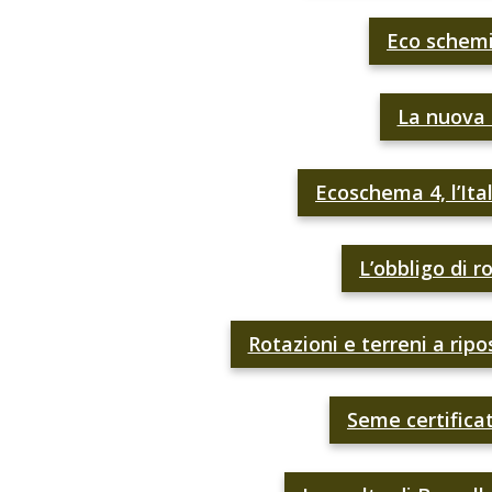
Eco schemi,
La nuova 
Ecoschema 4, l’Ital
L’obbligo di r
Rotazioni e terreni a ripo
Seme certificat