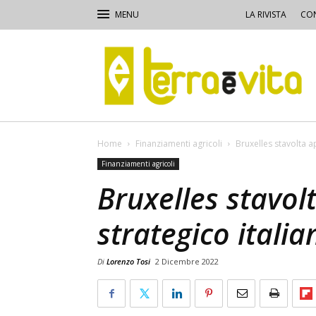
LA RIVISTA
CON
Terra
e
Vita
Home
Finanziamenti agricoli
Bruxelles stavolta a
Finanziamenti agricoli
Bruxelles stavol
strategico italia
Di
Lorenzo Tosi
2 Dicembre 2022