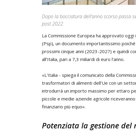
Dopo la bocciatura dell’anno scorso passa sen
post 2022
La Commissione Europea ha approvato oggi il 
(Psp), un documento importantissimo poiché def
prossimi cinque anni (2023-2027) e quindi com
all’Italia, pari a 7,3 miliardi di euro l’anno.
«L'Italia - spiega il comunicato della Commiss
trasformatori di alimenti dell'Ue con un settor
introdurrà un importo massimo per ettaro per 
piccole e medie aziende agricole riceverann
finanziario più equo».
Potenziata la gestione del 