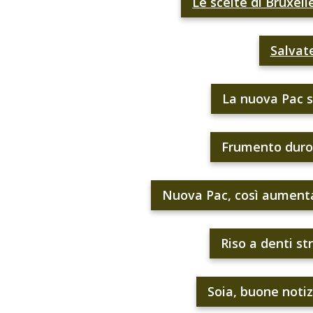
Le scelte di Bruxell
Salvate
La nuova Pac 
Frumento duro
Nuova Pac, così aumenta
Riso a denti st
Soia, buone notiz