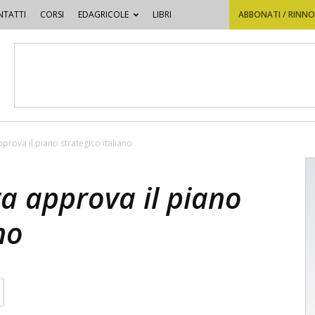
TATTI
CORSI
EDAGRICOLE
LIBRI
ABBONATI / RINN
pprova il piano strategico italiano
ta approva il piano
no