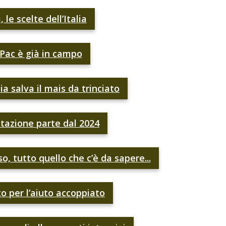
 le scelte dell’Italia
Pac è già in campo
ia salva il mais da trinciato
otazione parte dal 2024
so, tutto quello che c’è da sapere...
o per l’aiuto accoppiato