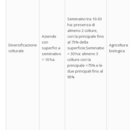
Seminativi tra 10-30
ha: presenza di
almeno 2 colture,
Aziende
con la principale fino
con
al 75% della
Diversificazione
Agricoltura
superfici a
superficie;Seminativi
colturale
biologica
seminativo
> 30 ha: almeno 3
> 10 ha
colture con la
principale <75% e le
due principali fino al
95%