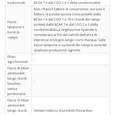
tradizionali
BCAA 7 e dal CGO 2 o 3 della condizionalità.
Non c’è più il fattore di conversione, ma solo il
fattore di ponderazione.Sono protetti dalla
BCAA 1 e dal CGO 1 o 10 e i bordi dei campi
Fasce
protetti dalla BCAA 7 e dal CGO 2 o 3 della
tampone e
condizionalità.La vegetazione ripariale è
bordi di
considerata ai fini del calcolo dell’area di
campo
interesse ecologico lungo i corsi d’acqua. Sulle
fasce tampone e sui bordi dei campi è assente
qualsiasi produzione agricola.
Ettari
-
agroforestali
Fasce di ettari
ammissibili
lungo i bordi
-
boschivi
senza
produzione
Fasce di ettari
ammissibili
lungo i bordi
Vietato l’utilizzo di prodotti fitosanitari.