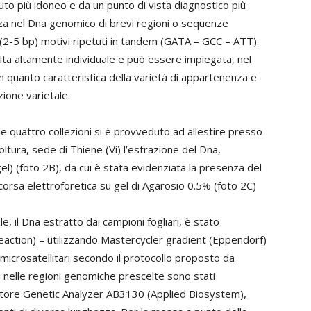
to più idoneo e da un punto di vista diagnostico più
enza nel Dna genomico di brevi regioni o sequenze
 (2-5 bp) motivi ripetuti in tandem (GATA – GCC – ATT).
sulta altamente individuale e può essere impiegata, nel
 quanto caratteristica della varietà di appartenenza e
ione varietale.
lle quattro collezioni si è provveduto ad allestire presso
oltura, sede di Thiene (Vi) l’estrazione del Dna,
l) (foto 2B), da cui è stata evidenziata la presenza del
orsa elettroforetica su gel di Agarosio 0.5% (foto 2C)
e, il Dna estratto dai campioni fogliari, è stato
action) – utilizzando Mastercycler gradient (Eppendorf)
microsatellitari secondo il protocollo proposto da
ti nelle regioni genomiche prescelte sono stati
tore Genetic Analyzer AB3130 (Applied Biosystem),