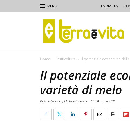
LA RIVISTA
CON
Terra
e
Vita
Home
Frutticoltura
Il potenziale economico delle
Il potenziale ec
varietà di melo
Di Alberto Storti, Michele Giannini
-
14 Ottobre 2021