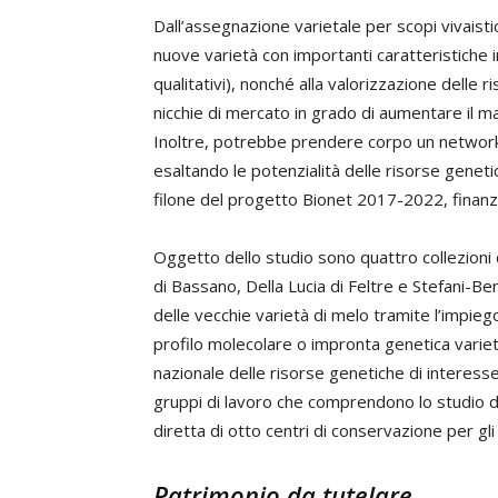
Dall’assegnazione varietale per scopi vivaist
nuove varietà con importanti caratteristiche i
qualitativi), nonché alla valorizzazione delle
nicchie di mercato in grado di aumentare il m
Inoltre, potrebbe prendere corpo un network tr
esaltando le potenzialità delle risorse geneti
filone del progetto Bionet 2017-2022, finanz
Oggetto dello studio sono quattro collezioni d
di Bassano, Della Lucia di Feltre e Stefani-Be
delle vecchie varietà di melo tramite l’impiego
profilo molecolare o impronta genetica varieta
nazionale delle risorse genetiche di interess
gruppi di lavoro che comprendono lo studio de
diretta di otto centri di conservazione per gli
Patrimonio da tutelare