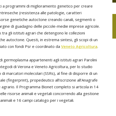
ici a programmi di miglioramento genetico per creare
ntrinseche (resistenza alle patologie, caratteri
 risorse genetiche autoctone creando canali, segmenti o
argine di guadagno delle piccole-medie imprese agricole.
a gli istituti agrari che detengono le collezioni
che autoctone. Questi, in estrema sintesi, gli scopi di un
iato con fondi Psr e coordinato da
Veneto Agricoltura
.
i germoplasma appartenenti agli istituti agrari Parolini
ntegodi di Verona e Veneto Agricoltura, per lo studio
 di marcatori molecolari (SSRs), al fine di disporre di un
le (fingerprint), propedeutico all’iscrizione all’Anagrafe
e agrario. Il Programma Bionet completo si articola in 14
lle risorse animali e vegetali concorrendo alla gestione
 animali e 16 campi catalogo per i vegetali.