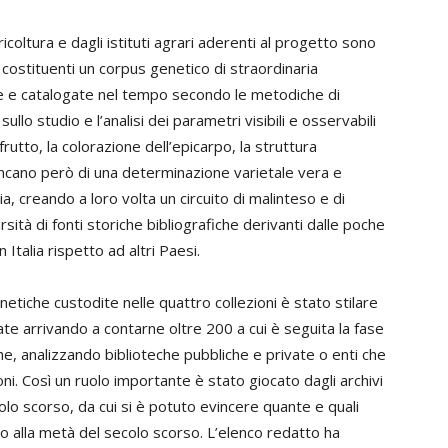
icoltura e dagli istituti agrari aderenti al progetto sono
 costituenti un corpus genetico di straordinaria
te e catalogate nel tempo secondo le metodiche di
llo studio e l’analisi dei parametri visibili e osservabili
utto, la colorazione dell’epicarpo, la struttura
mancano però di una determinazione varietale vera e
a, creando a loro volta un circuito di malinteso e di
ità di fonti storiche bibliografiche derivanti dalle poche
 Italia rispetto ad altri Paesi.
netiche custodite nelle quattro collezioni è stato stilare
ate arrivando a contarne oltre 200 a cui è seguita la fase
he, analizzando biblioteche pubbliche e private o enti che
ni. Così un ruolo importante è stato giocato dagli archivi
secolo scorso, da cui si è potuto evincere quante e quali
no alla metà del secolo scorso. L’elenco redatto ha