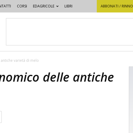
TATTI
CORSI
EDAGRICOLE
LIBRI
ABBONATI / RINN
 antiche varietà di melo
onomico delle antiche