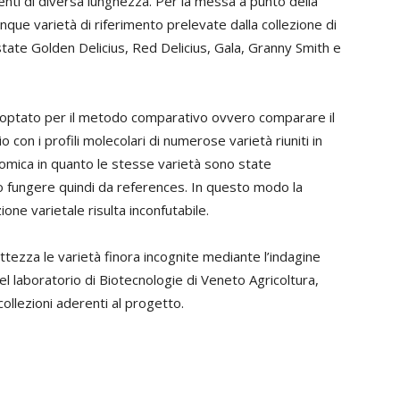
enti di diversa lunghezza. Per la messa a punto della
ue varietà di riferimento prelevate dalla collezione di
tate Golden Delicius, Red Delicius, Gala, Granny Smith e
è optato per il metodo comparativo ovvero comparare il
 con i profili molecolari di numerose varietà riuniti in
omica in quanto le stesse varietà sono state
 fungere quindi da references. In questo modo la
ne varietale risulta inconfutabile.
tezza le varietà finora incognite mediante l’indagine
l laboratorio di Biotecnologie di Veneto Agricoltura,
collezioni aderenti al progetto.