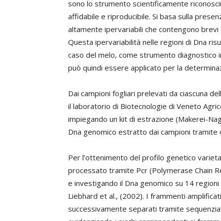
sono lo strumento scientificamente riconosciu
affidabile e riproducibile. Si basa sulla pres
altamente ipervariabili che contengono brevi
Questa ipervariabilità nelle regioni di Dna ri
caso del melo, come strumento diagnostico in
può quindi essere applicato per la determinaz
Dai campioni fogliari prelevati da ciascuna de
il laboratorio di Biotecnologie di Veneto Agric
impiegando un kit di estrazione (Makerei-Nage
Dna genomico estratto dai campioni tramite c
Per l’ottenimento del profilo genetico varietal
processato tramite Pcr (Polymerase Chain Re
e investigando il Dna genomico su 14 regioni 
Liebhard et al., (2002). I frammenti amplifica
successivamente separati tramite sequenzia