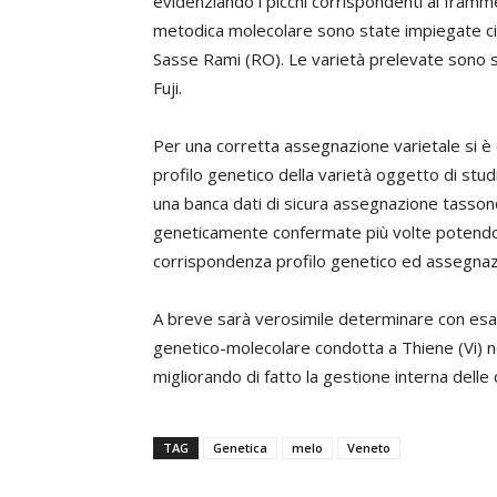
evidenziando i picchi corrispondenti ai framm
metodica molecolare sono state impiegate cinq
Sasse Rami (RO). Le varietà prelevate sono s
Fuji.
Per una corretta assegnazione varietale si 
profilo genetico della varietà oggetto di studio
una banca dati di sicura assegnazione tasson
geneticamente confermate più volte potendo
corrispondenza profilo genetico ed assegnazio
A breve sarà verosimile determinare con esat
genetico-molecolare condotta a Thiene (Vi) ne
migliorando di fatto la gestione interna delle 
TAG
Genetica
melo
Veneto