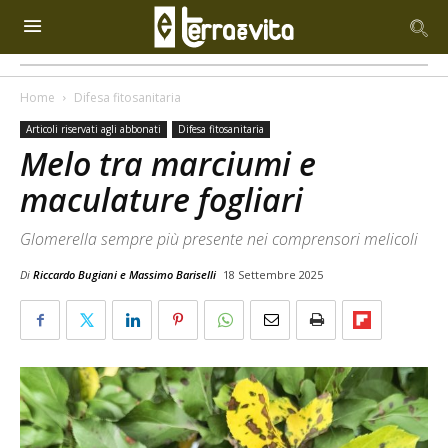
Home
Difesa fitosanitaria
Articoli riservati agli abbonati
Difesa fitosanitaria
Melo tra marciumi e
maculature fogliari
Glomerella sempre più presente nei comprensori melicoli
Di
Riccardo Bugiani e Massimo Bariselli
18 Settembre 2025