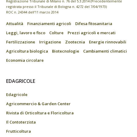
Registrazione Tribunale di Milano n. 76 del 5.3.2014 (Precedentemente
registrata presso il Tribunale di Bologna n. 4272 del 7/04/1973)
ROC n. 24344 dell’11 marzo 2014
Attualità
Finanziamenti agricoli
Difesa fitosanitaria
Leggi, lavoro e fisco
Colture
Prezzi agricoli e mercati
Fertilizzazione
Irrigazione
Zootecnia
Energie rinnovabili
Agricoltura biologica
Biotecnologie
Cambiamenti climatici
Economia circolare
EDAGRICOLE
Edagricole
Agricommercio & Garden Center
Rivista di Orticoltura e Floricoltura
Il Contoterzista
Frutticoltura