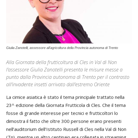
Giulia Zanotelli, assessore all'agricoltura della Provincia autonoma di Trento
Alla Giornata della frutticoltura di Cles in Val di Non
l’assessore Giulia Zanotelli presenta le misure messe a
punto dalla Provincia autonoma di Trento per il contrasto
all’invadente insetti arrivato dall’estremo Oriente
La cimice asiatica è stato il tema principale trattato nella
23^ edizione della Giornata Frutticola di Cles. Che il tema
fosse di grande interesse per tecnici e frutticoltori lo
dimostra il fatto che oltre 300 persone erano presenti
nell’auditorium dell’Istituto Russell di Cles nella Val di Non
(Tn), mentre un altro centinaio era collegata in streaming