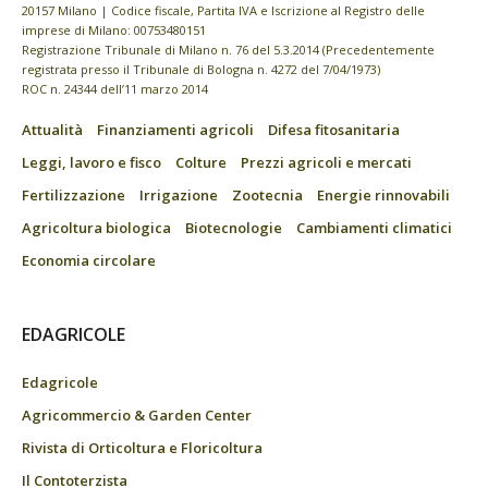
20157 Milano | Codice fiscale, Partita IVA e Iscrizione al Registro delle
imprese di Milano: 00753480151
Registrazione Tribunale di Milano n. 76 del 5.3.2014 (Precedentemente
registrata presso il Tribunale di Bologna n. 4272 del 7/04/1973)
ROC n. 24344 dell’11 marzo 2014
Attualità
Finanziamenti agricoli
Difesa fitosanitaria
Leggi, lavoro e fisco
Colture
Prezzi agricoli e mercati
Fertilizzazione
Irrigazione
Zootecnia
Energie rinnovabili
Agricoltura biologica
Biotecnologie
Cambiamenti climatici
Economia circolare
EDAGRICOLE
Edagricole
Agricommercio & Garden Center
Rivista di Orticoltura e Floricoltura
Il Contoterzista