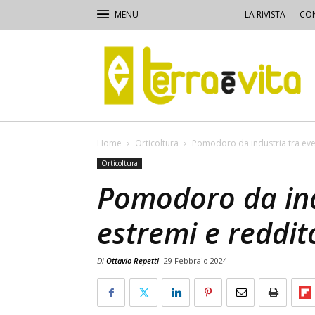
LA RIVISTA
CON
Terra
e
Vita
Home
Orticoltura
Pomodoro da industria tra even
Orticoltura
Pomodoro da ind
estremi e reddit
Di
Ottavio Repetti
29 Febbraio 2024