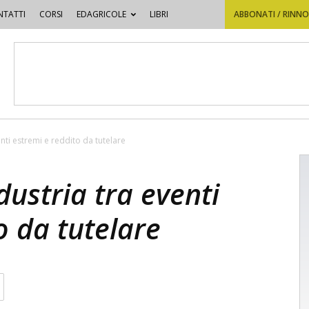
TATTI
CORSI
EDAGRICOLE
LIBRI
ABBONATI / RINN
ti estremi e reddito da tutelare
ustria tra eventi
o da tutelare