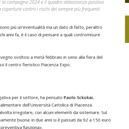
er la campagna 2024 e il quadro abbastanza positivo
 copertura contro i rischi dei sempre più frequenti
ono più un’eventualità ma un dato di fatto, peraltro
hi anni fa, è il caso di pensare a quali contromisure
nvegno svoltosi a metà febbraio in seno alla fiera del
so il centro fieristico Piacenza Expo.
ativa per il settore, ha pensato
Paolo Sckokai
,
limentare dell'Università Cattolica di Piacenza.
volta irregolare, con alcuni elementi da sistemare. Sul
cisamente buona: in due anni si è passati da 92 a 150 euro
 preventiva funziona».