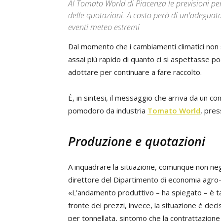
Al Tomato World di Piacenza le previsioni p
delle quotazioni. A costo però di un'adeguata
eventi meteo estremi
Dal momento che i cambiamenti climatici non s
assai più rapido di quanto ci si aspettasse poc
adottare per continuare a fare raccolto.
È, in sintesi, il messaggio che arriva da un co
pomodoro da industria
Tomato World
, pres
Produzione e quotazioni
A inquadrare la situazione, comunque non neg
direttore del Dipartimento di economia agro-a
«L’andamento produttivo – ha spiegato – è tal
fronte dei prezzi, invece, la situazione è de
per tonnellata, sintomo che la contrattazione