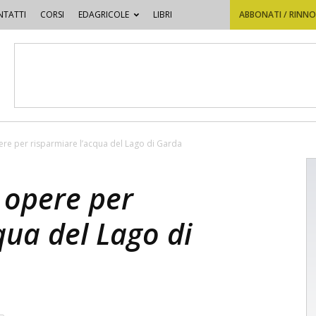
TATTI
CORSI
EDAGRICOLE
LIBRI
ABBONATI / RINN
pere per risparmiare l’acqua del Lago di Garda
e opere per
qua del Lago di