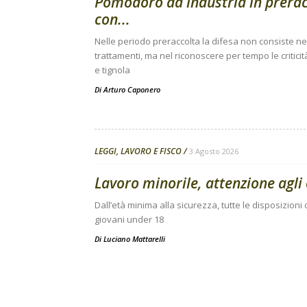
Pomodoro da industria in preracc
con...
Nelle periodo preraccolta la difesa non consiste nell
trattamenti, ma nel riconoscere per tempo le criticit
e tignola
Di
Arturo Caponero
LEGGI, LAVORO E FISCO
3 Agosto 2026
Lavoro minorile, attenzione agli 
Dall’età minima alla sicurezza, tutte le disposizion
giovani under 18
Di
Luciano Mattarelli