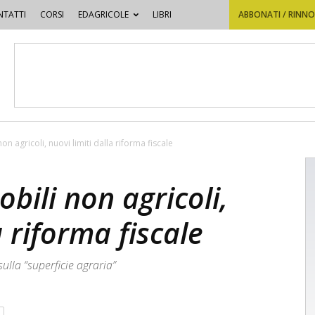
TATTI
CORSI
EDAGRICOLE
LIBRI
ABBONATI / RINN
on agricoli, nuovi limiti dalla riforma fiscale
bili non agricoli,
a riforma fiscale
sulla “superficie agraria”