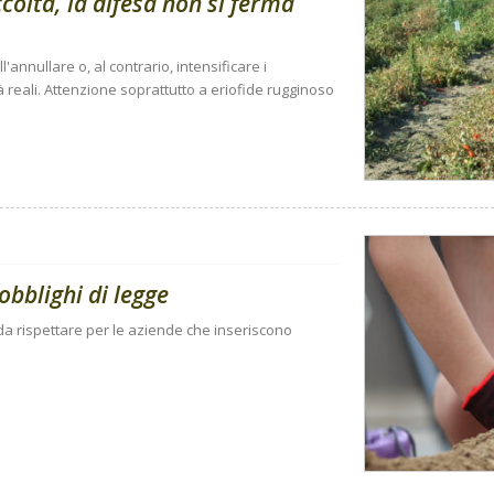
olta, la difesa non si ferma
'annullare o, al contrario, intensificare i
à reali. Attenzione soprattutto a eriofide rugginoso
obblighi di legge
i da rispettare per le aziende che inseriscono