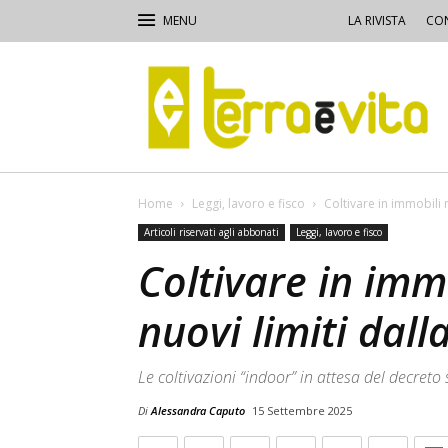
LA RIVISTA
CON
Terra
e
Vita
Home
Leggi, lavoro e fisco
Coltivare in immobili n
Articoli riservati agli abbonati
Leggi, lavoro e fisco
Coltivare in immo
nuovi limiti dall
Le coltivazioni “indoor” in attesa del decreto 
Di
Alessandra Caputo
15 Settembre 2025