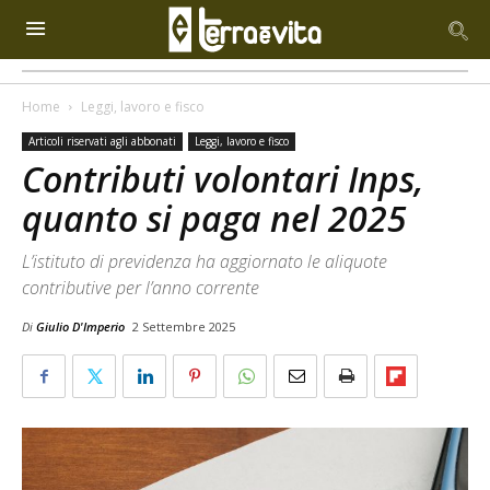
Home
Leggi, lavoro e fisco
Articoli riservati agli abbonati
Leggi, lavoro e fisco
Contributi volontari Inps,
quanto si paga nel 2025
L’istituto di previdenza ha aggiornato le aliquote
contributive per l’anno corrente
Di
Giulio D'Imperio
2 Settembre 2025