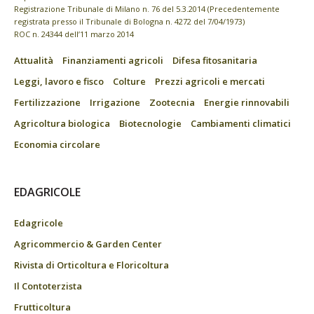
Registrazione Tribunale di Milano n. 76 del 5.3.2014 (Precedentemente
registrata presso il Tribunale di Bologna n. 4272 del 7/04/1973)
ROC n. 24344 dell’11 marzo 2014
Attualità
Finanziamenti agricoli
Difesa fitosanitaria
Leggi, lavoro e fisco
Colture
Prezzi agricoli e mercati
Fertilizzazione
Irrigazione
Zootecnia
Energie rinnovabili
Agricoltura biologica
Biotecnologie
Cambiamenti climatici
Economia circolare
EDAGRICOLE
Edagricole
Agricommercio & Garden Center
Rivista di Orticoltura e Floricoltura
Il Contoterzista
Frutticoltura