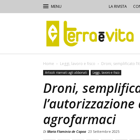
LA RIVISTA
CON
Terra
e
Vita
Home
Leggi, lavoro e fisco
Droni, semplificato l’
Articoli riservati agli abbonati
Leggi, lavoro e fisco
Droni, semplifica
l’autorizzazione 
agrofarmaci
Di
Maria Flaminia de Capoa
23 Settembre 2025