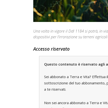
Una volta in vigore il Ddl 1184 si potrà, in v
dispositivi per l’irrorazione su terreni agricoli
Accesso riservato
Questo contenuto è riservato agli a
Sei abbonato a Terra e Vita? Effettua i
sottoscrizione del tuo abbonamento, pe
a te riservati.
Non sei ancora abbonato a Terra e Vi