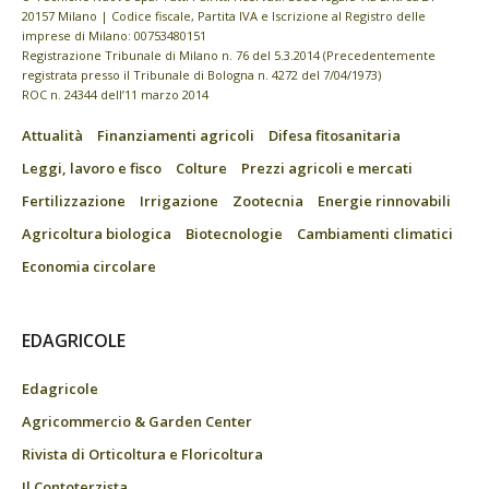
20157 Milano | Codice fiscale, Partita IVA e Iscrizione al Registro delle
imprese di Milano: 00753480151
Registrazione Tribunale di Milano n. 76 del 5.3.2014 (Precedentemente
registrata presso il Tribunale di Bologna n. 4272 del 7/04/1973)
ROC n. 24344 dell’11 marzo 2014
Attualità
Finanziamenti agricoli
Difesa fitosanitaria
Leggi, lavoro e fisco
Colture
Prezzi agricoli e mercati
Fertilizzazione
Irrigazione
Zootecnia
Energie rinnovabili
Agricoltura biologica
Biotecnologie
Cambiamenti climatici
Economia circolare
EDAGRICOLE
Edagricole
Agricommercio & Garden Center
Rivista di Orticoltura e Floricoltura
Il Contoterzista